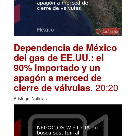
Dependencia de México
del gas de EE.UU.: el
90% importado y un
apagón a merced de
cierre de válvulas
. 20:20
Aristegui Noticias