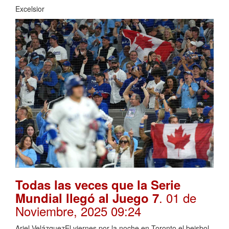
Excelsior
Todas las veces que la Serie
. 01 de
Mundial llegó al Juego 7
Noviembre, 2025 09:24
Ariel VelázquezEl viernes por la noche en Toronto el beisbol