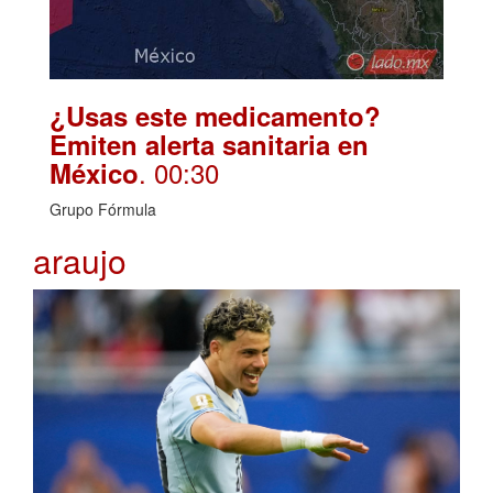
¿Usas este medicamento?
Emiten alerta sanitaria en
. 00:30
México
Grupo Fórmula
araujo