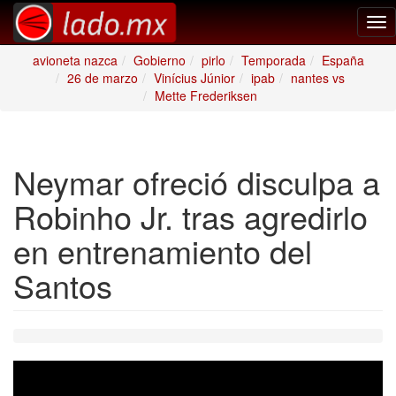
Tog
nav
avioneta nazca
Gobierno
pirlo
Temporada
España
26 de marzo
Vinícius Júnior
ipab
nantes vs
Mette Frederiksen
Neymar ofreció disculpa a
Robinho Jr. tras agredirlo
en entrenamiento del
Santos