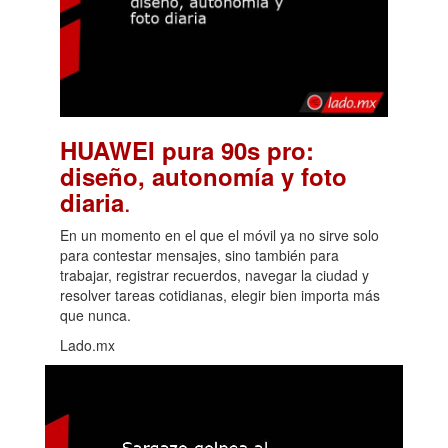
HUAWEI pura 90s pro:
diseño, autonomía y foto
.
diaria
En un momento en el que el móvil ya no sirve solo
para contestar mensajes, sino también para
trabajar, registrar recuerdos, navegar la ciudad y
resolver tareas cotidianas, elegir bien importa más
que nunca.
Lado.mx