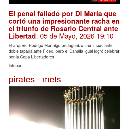
El penal fallado por Di María que
cortó una impresionante racha en
el triunfo de Rosario Central ante
. 05 de Mayo, 2026 19:10
Libertad
El arquero Rodrigo Morínigo protagonizó una impactante
doble tapada ante Fideo, pero el Canalla igual logró celebrar
por la Copa Libertadores
Infobae
pirates - mets