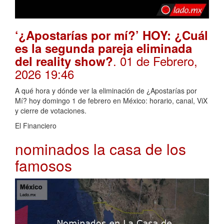
‘¿Apostarías por mí?’ HOY: ¿Cuál
es la segunda pareja eliminada
. 01 de Febrero,
del reality show?
2026 19:46
A qué hora y dónde ver la eliminación de ¿Apostarías por
Mí? hoy domingo 1 de febrero en México: horario, canal, ViX
y cierre de votaciones.
El Financiero
nominados la casa de los
famosos