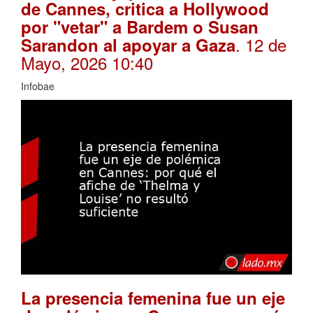
de Cannes, critica a Hollywood
por "vetar" a Bardem o Susan
. 12 de
Sarandon al apoyar a Gaza
Mayo, 2026 10:40
Infobae
La presencia femenina fue un eje