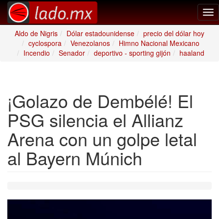
Tog
nav
Aldo de Nigris
Dólar estadounidense
precio del dólar hoy
cyclospora
Venezolanos
Himno Nacional Mexicano
Incendio
Senador
deportivo - sporting gijón
haaland
¡Golazo de Dembélé! El
PSG silencia el Allianz
Arena con un golpe letal
al Bayern Múnich