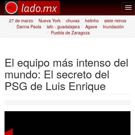
Tog
nav
27 de marzo
Nueva York
chuvas
helinho
siete reinos
Danna Paola
lafc - guadalajara
Agave
Inundación
Puebla de Zaragoza
El equipo más intenso del
mundo: El secreto del
PSG de Luis Enrique