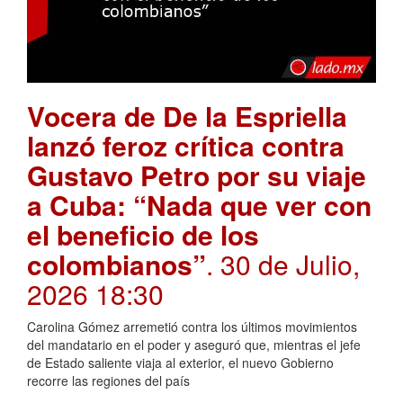
Vocera de De la Espriella
lanzó feroz crítica contra
Gustavo Petro por su viaje
a Cuba: “Nada que ver con
el beneficio de los
colombianos”
. 30 de Julio,
2026 18:30
Carolina Gómez arremetió contra los últimos movimientos
del mandatario en el poder y aseguró que, mientras el jefe
de Estado saliente viaja al exterior, el nuevo Gobierno
recorre las regiones del país