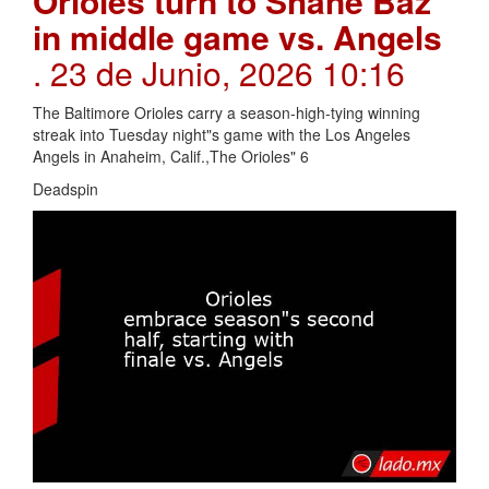
Orioles turn to Shane Baz
in middle game vs. Angels
. 23 de Junio, 2026 10:16
The Baltimore Orioles carry a season-high-tying winning
streak into Tuesday night"s game with the Los Angeles
Angels in Anaheim, Calif.,The Orioles" 6
Deadspin