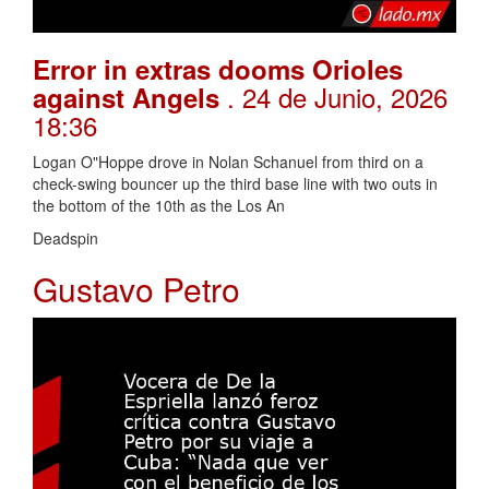
Error in extras dooms Orioles
. 24 de Junio, 2026
against Angels
18:36
Logan O"Hoppe drove in Nolan Schanuel from third on a
check-swing bouncer up the third base line with two outs in
the bottom of the 10th as the Los An
Deadspin
Gustavo Petro