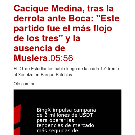
Cacique Medina, tras la
derrota ante Boca: "Este
partido fue el más flojo
de los tres" y la
ausencia de
Muslera
.05:56
El DT de Estudiantes habló luego de la caída 1-0 frente
al Xeneize en Parque Patricios.
Olé.com.ar