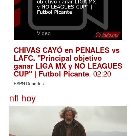
CHIVAS CAYÓ en PENALES vs
LAFC. "Principal objetivo
ganar LIGA MX y NO LEAGUES
. 02:20
CUP" | Futbol Picante
ESPN Deportes
nfl hoy