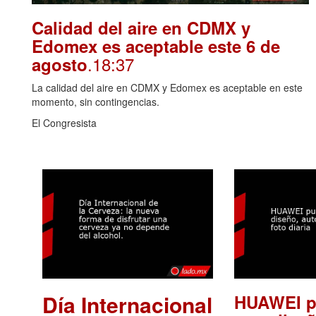
Calidad del aire en CDMX y
Edomex es aceptable este 6 de
.18:37
agosto
La calidad del aire en CDMX y Edomex es aceptable en este
momento, sin contingencias.
El Congresista
Día Internacional
HUAWEI p