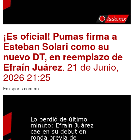
¡Es oficial! Pumas firma a
Esteban Solari como su
nuevo DT, en reemplazo de
Efraín Juárez
. 21 de Junio,
2026 21:25
Foxsports.com.mx