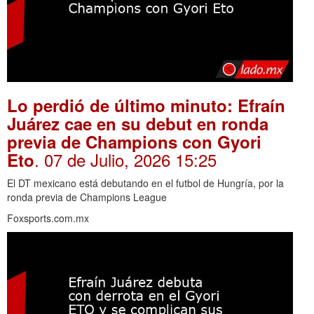
Lo perdió de último minuto: Efraín
Juárez cae en su debut en ronda
previa de Champions con Gyori
. 07 de Julio, 2026 15:25
Eto
El DT mexicano está debutando en el futbol de Hungría, por la
ronda previa de Champions League
Foxsports.com.mx