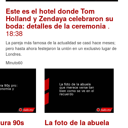
Este es el hotel donde Tom
Holland y Zendaya celebraron su
.
boda: detalles de la ceremonia
18:38
La pareja más famosa de la actualidad se casó hace meses;
pero hasta ahora festejaron la unión en un exclusivo lugar de
Londres.
Minuto60
ura 90s
La foto de la abuela