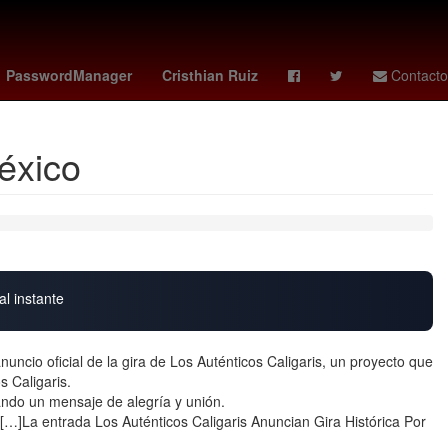
lo Simeone
Melania Trump
Zinedine Zidane
Maluma
PasswordManager
Cristhian Ruiz
Contacto
éxico
al instante
ncio oficial de la gira de Los Auténticos Caligaris, un proyecto que
 Caligaris.
vando un mensaje de alegría y unión.
 […]La entrada Los Auténticos Caligaris Anuncian Gira Histórica Por