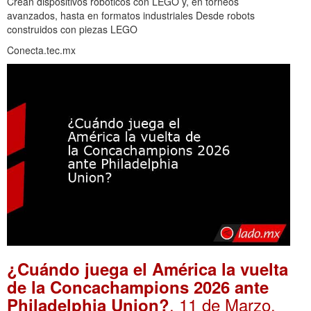
Crean dispositivos robóticos con LEGO y, en torneos
avanzados, hasta en formatos industriales Desde robots
construidos con piezas LEGO
Conecta.tec.mx
¿Cuándo juega el América la vuelta
de la Concachampions 2026 ante
. 11 de Marzo,
Philadelphia Union?