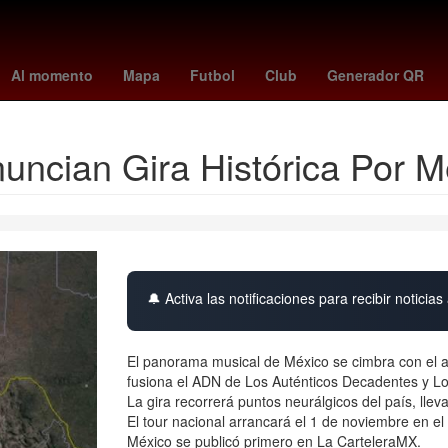
dro Paredes
mariners - giants
sorteo mayor lotería nacional
Cho
Al momento
Mapa
Futbol
Club
Generador QR
nuncian Gira Histórica Por M
🔔 Activa las notificaciones para recibir noticias 
El panorama musical de México se cimbra con el anu
fusiona el ADN de Los Auténticos Decadentes y Los
La gira recorrerá puntos neurálgicos del país, lle
El tour nacional arrancará el 1 de noviembre en el
México se publicó primero en La CarteleraMX.