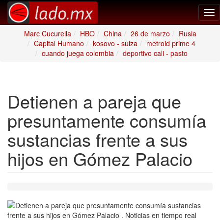
Tog
nav
Marc Cucurella
HBO
China
26 de marzo
Rusia
Capital Humano
kosovo - suiza
metroid prime 4
cuando juega colombia
deportivo cali - pasto
Detienen a pareja que
presuntamente consumía
sustancias frente a sus
hijos en Gómez Palacio