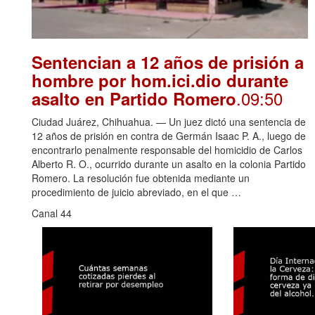
Sentencian a 12 años de prisión a
hombre por hom.ici.dio durante
.09:50
asalto en Partido Romero
Ciudad Juárez, Chihuahua. — Un juez dictó una sentencia de
12 años de prisión en contra de Germán Isaac P. A., luego de
encontrarlo penalmente responsable del homicidio de Carlos
Alberto R. O., ocurrido durante un asalto en la colonia Partido
Romero. La resolución fue obtenida mediante un
procedimiento de juicio abreviado, en el que …
Canal 44