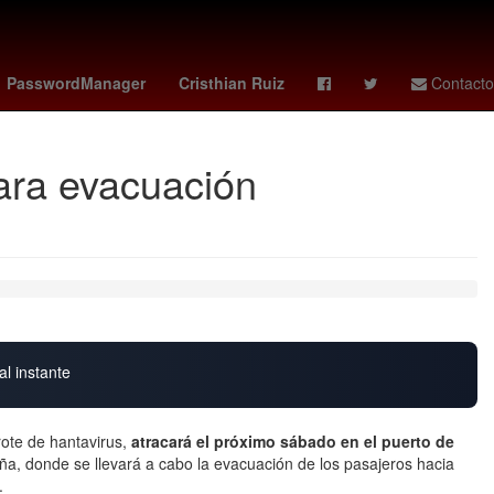
2024
Aguascalientes
Tyus Jones
PasswordManager
Cristhian Ruiz
Contacto
para evacuación
al instante
rote de hantavirus,
atracará el próximo sábado en el puerto de
paña, donde se llevará a cabo la evacuación de los pasajeros hacia
.