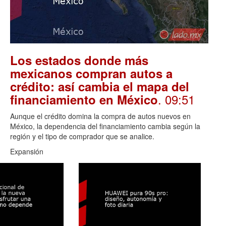
Los estados donde más
mexicanos compran autos a
crédito: así cambia el mapa del
. 09:51
financiamiento en México
Aunque el crédito domina la compra de autos nuevos en
México, la dependencia del financiamiento cambia según la
región y el tipo de comprador que se analice.
Expansión