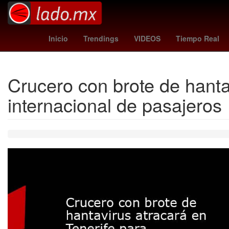
Nueva York
Madrid
Ley de Seguri
Inicio
Trendings
VIDEOS
Tiempo Real
Crucero con brote de hanta
internacional de pasajeros