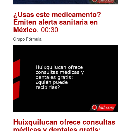
¿Usas este medicamento?
Emiten alerta sanitaria en
. 00:30
México
Grupo Fórmula
Huixquilucan ofrece consultas
médicas y dentales gratis: