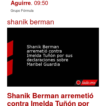
. 09:50
Aguirre
Grupo Fórmula
shanik berman
Shanik Berman arremetió
contra Imelda Tuñón por