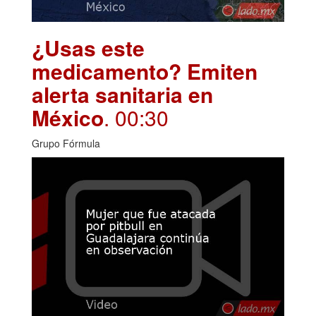
¿Usas este
medicamento? Emiten
alerta sanitaria en
México
. 00:30
Grupo Fórmula