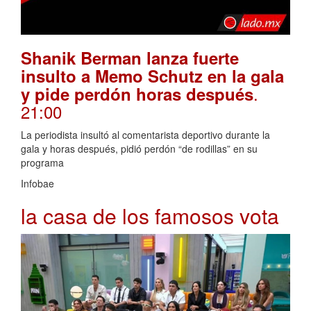
Shanik Berman lanza fuerte
insulto a Memo Schutz en la gala
.
y pide perdón horas después
21:00
La periodista insultó al comentarista deportivo durante la
gala y horas después, pidió perdón “de rodillas” en su
programa
Infobae
la casa de los famosos vota