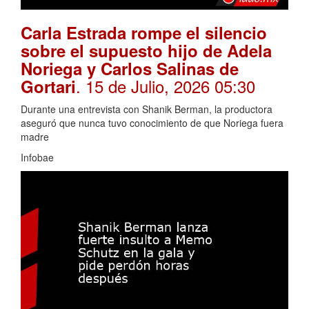
Carla Estrada rompe el silencio
sobre el supuesto hijo de Adela
Noriega y Carlos Salinas de
. 15 de Julio, 2026 05:30
Gortari
Durante una entrevista con Shanik Berman, la productora
aseguró que nunca tuvo conocimiento de que Noriega fuera
madre
Infobae