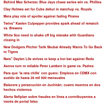
Behind Max Scherzer, Blue Jays chase series win vs. Phillies
Clay Holmes set for Cubs debut in matchup vs. Royals
Mets play role of spoiler against fading Pirates
Twins" Kaelen Culpepper provides spark ahead of rematch
vs. Brewers
White Sox need to shake off big mistake with Guardians
closing in
New Dodgers Pitcher Tarik Skubal Already Wants To Go Back
to Tigers
Nats" Daylen Lile strives to keep a hot bat against Reds
Astros turn to reliable Peter Lambert in game vs. Padres
Para que ‘la rata chille’ con gusto: Empleos en CDMX con
sueldo de hasta 26 mil 500 mensuales
Balacera y persecución en Juchitán: cuatro muertos en dos
hechos violentos
Alerta Sefiplan sobre fraudes en línea a contribuyentes a
través de portal falso