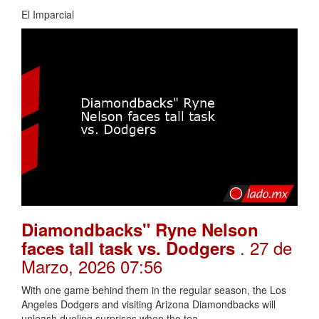
El Imparcial
Diamondbacks" Ryne Nelson
. 27 de
faces tall task vs. Dodgers
Marzo, 2026 07:56
With one game behind them in the regular season, the Los
Angeles Dodgers and visiting Arizona Diamondbacks will
unleash dueling surprises when the tea