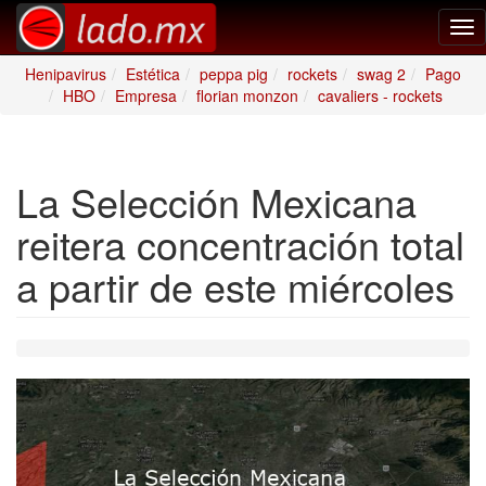
Tog
nav
Henipavirus
Estética
peppa pig
rockets
swag 2
Pago
HBO
Empresa
florian monzon
cavaliers - rockets
La Selección Mexicana
reitera concentración total
a partir de este miércoles