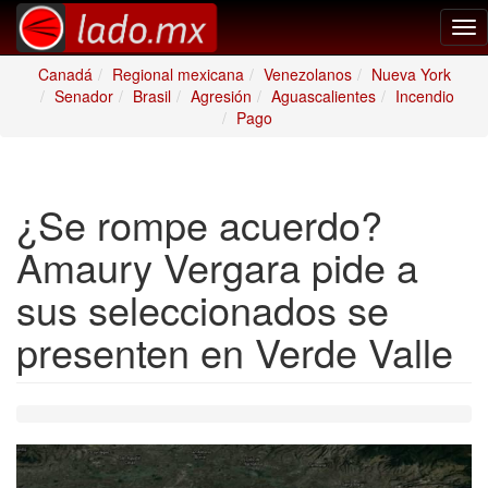
Tog
nav
Canadá
Regional mexicana
Venezolanos
Nueva York
Senador
Brasil
Agresión
Aguascalientes
Incendio
Pago
¿Se rompe acuerdo?
Amaury Vergara pide a
sus seleccionados se
presenten en Verde Valle