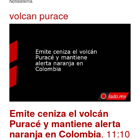
Notisistema
volcan purace
Emite ceniza el volcán
Puracé y mantiene alerta
naranja en Colombia
. 11:10