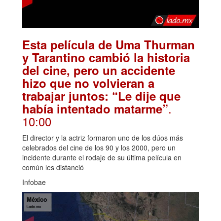
Esta película de Uma Thurman
y Tarantino cambió la historia
del cine, pero un accidente
hizo que no volvieran a
trabajar juntos: “Le dije que
.
había intentado matarme”
10:00
El director y la actriz formaron uno de los dúos más
celebrados del cine de los 90 y los 2000, pero un
incidente durante el rodaje de su última película en
común les distanció
Infobae