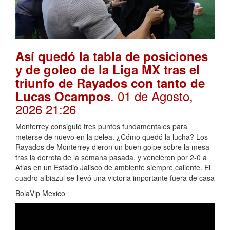
Así quedó la tabla de posiciones
y de goleo de la Liga MX tras el
triunfo de Rayados con tanto de
. 01 de Agosto,
Lucas Ocampos
2026 21:26
Monterrey consiguió tres puntos fundamentales para
meterse de nuevo en la pelea. ¿Cómo quedó la lucha? Los
Rayados de Monterrey dieron un buen golpe sobre la mesa
tras la derrota de la semana pasada, y vencieron por 2-0 a
Atlas en un Estadio Jalisco de ambiente siempre caliente. El
cuadro albiazul se llevó una victoria importante fuera de casa
BolaVip Mexico