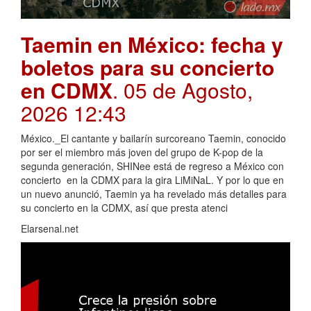
Taemin en México: fecha y
boletos para su concierto
en CDMX
. 05 de Agosto,
2026 12:43
México._El cantante y bailarín surcoreano Taemin, conocido
por ser el miembro más joven del grupo de K-pop de la
segunda generación, SHINee está de regreso a México con
concierto en la CDMX para la gira LiMiNaL. Y por lo que en
un nuevo anunció, Taemin ya ha revelado más detalles para
su concierto en la CDMX, así que presta atenci
Elarsenal.net