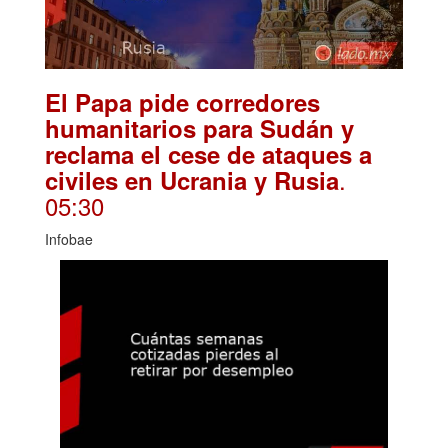
El Papa pide corredores
humanitarios para Sudán y
reclama el cese de ataques a
.
civiles en Ucrania y Rusia
05:30
Infobae