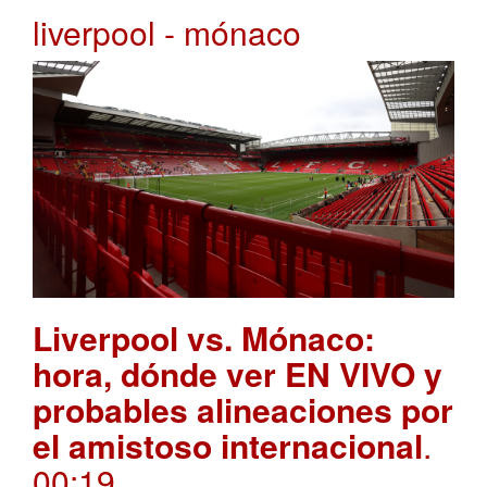
liverpool - mónaco
Liverpool vs. Mónaco:
hora, dónde ver EN VIVO y
probables alineaciones por
el amistoso internacional
.
00:19