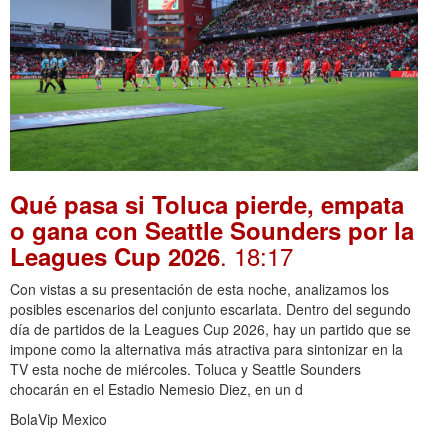
Qué pasa si Toluca pierde, empata
o gana con Seattle Sounders por la
. 18:17
Leagues Cup 2026
Con vistas a su presentación de esta noche, analizamos los
posibles escenarios del conjunto escarlata. Dentro del segundo
día de partidos de la Leagues Cup 2026, hay un partido que se
impone como la alternativa más atractiva para sintonizar en la
TV esta noche de miércoles. Toluca y Seattle Sounders
chocarán en el Estadio Nemesio Diez, en un d
BolaVip Mexico