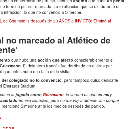
nado en conferencia de prensa, también
apuntó
que hubo
un penal
l no terminó por ser marcado. La explicación que se dio durante el
na infracción, lo que no convenció a Simeone.
AL de Champions después de 20 AÑOS e INVICTO: Eliminó al
l no marcado al Atlético de
ente’
mentó
que hubo una
acción que afectó
considerablemente el
 Griezmann
. El delantero francés fue derribado en el área por
ó que antes hubo una falta de la visita.
 del colegiado no lo convenció
, pero tampoco quiso dedicarle
el Emirates Stadium.
e como la
jugada sobre
Griezmann
, la verdad es que
es muy
 acertado
en esa situación, pero no me voy a detener ahí porque
, mencionó Simeone ante los medios después del partido.
P
, 2026