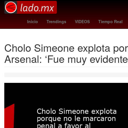
casas infonavit o viviendas recuperadas
loter
Inicio
Trendings
VIDEOS
Tiempo Real
Cholo Simeone explota porq
Arsenal: ‘Fue muy evidente