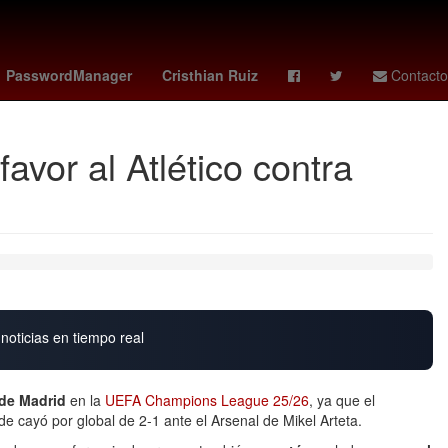
e reinos
Eclipse
Letizia Ortiz
flightradar24
PasswordManager
Cristhian Ruiz
Contacto
vor al Atlético contra
noticias en tiempo real
 de Madrid
en la
UEFA Champions League 25/26
, ya que el
e cayó por global de 2-1 ante el Arsenal de Mikel Arteta.