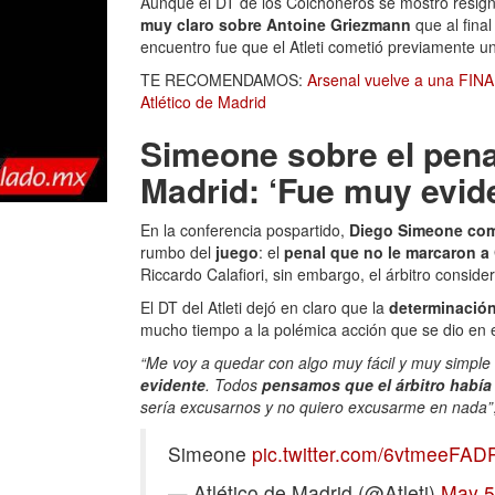
Aunque el DT de los Colchoneros se mostró resig
muy claro sobre Antoine Griezmann
que al fina
encuentro fue que el Atleti cometió previamente u
TE RECOMENDAMOS:
Arsenal vuelve a una FIN
Atlético de Madrid
Simeone sobre el pena
Madrid: ‘Fue muy evid
En la conferencia pospartido,
Diego Simeone co
rumbo del
juego
: el
penal que no le marcaron a
Riccardo Calafiori, sin embargo, el árbitro consider
El DT del Atleti dejó en claro que la
determinación
mucho tiempo a la polémica acción que se dio en 
“Me voy a quedar con algo muy fácil y muy simpl
evidente
. Todos
pensamos que el árbitro había
sería excusarnos y no quiero excusarme en nada”
Simeone
pic.twitter.com/6vtmeeFAD
— Atlético de Madrid (@Atleti)
May 5