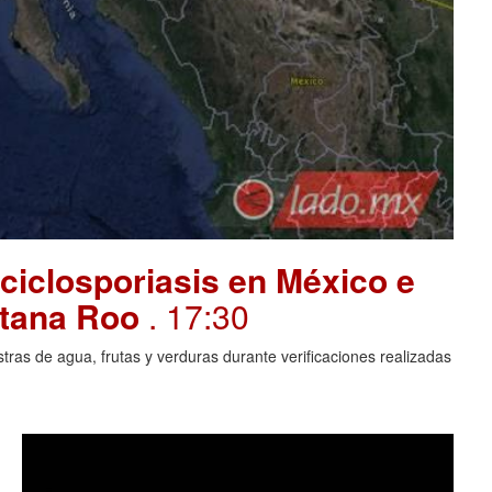
ciclosporiasis en México e
intana Roo
. 17:30
ras de agua, frutas y verduras durante verificaciones realizadas