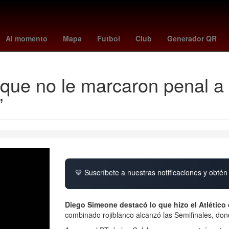
ia
Argentina
Harry Styles
Yoko Taro
el universal mexico
siet
Al momento
Mapa
Futbol
Club
Generador QR
ue no le marcaron penal a fa
’
💙 Suscríbete a nuestras notificaciones y obtén 
Diego Simeone
destacó lo que hizo el Atlético
combinado rojiblanco alcanzó las Semifinales, dond