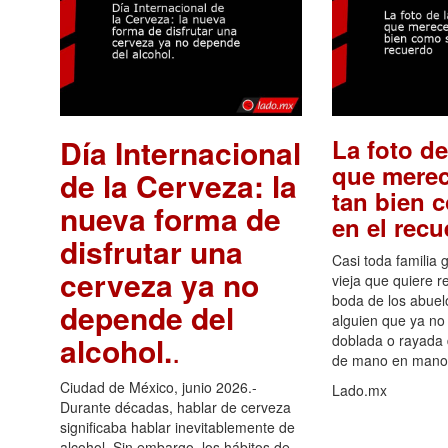
Día Internacional
La foto de
que merec
de la Cerveza: la
tan bien 
nueva forma de
en el rec
disfrutar una
Casi toda familia 
cerveza ya no
vieja que quiere re
boda de los abuelo
depende del
alguien que ya no 
alcohol.
.
doblada o rayada
de mano en mano 
Ciudad de México, junio 2026.-
Lado.mx
Durante décadas, hablar de cerveza
significaba hablar inevitablemente de
alcohol. Sin embargo, los hábitos de