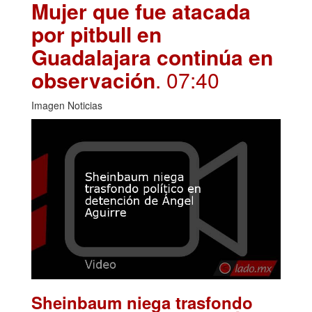
Mujer que fue atacada
por pitbull en
Guadalajara continúa en
observación
. 07:40
Imagen Noticias
Sheinbaum niega trasfondo