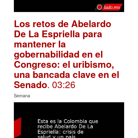
Los retos de Abelardo
De La Espriella para
mantener la
gobernabilidad en el
Congreso: el uribismo,
una bancada clave en el
Senado
. 03:26
Semana