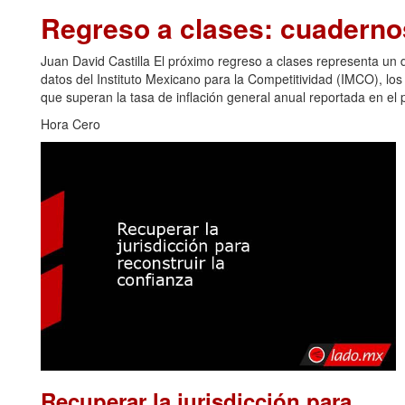
Regreso a clases: cuadern
Juan David Castilla El próximo regreso a clases representa u
datos del Instituto Mexicano para la Competitividad (IMCO), los
que superan la tasa de inflación general anual reportada en el p
Hora Cero
Recuperar la jurisdicción para