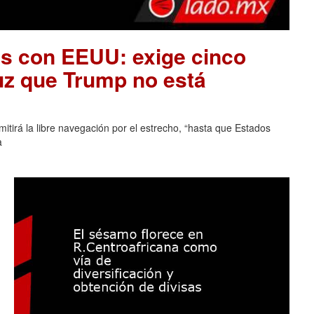
es con EEUU: exige cinco
uz que Trump no está
tirá la libre navegación por el estrecho, “hasta que Estados
a