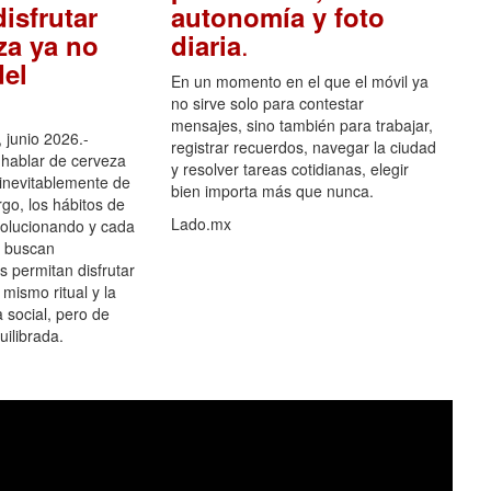
isfrutar
autonomía y foto
.
za ya no
diaria
el
En un momento en el que el móvil ya
no sirve solo para contestar
mensajes, sino también para trabajar,
 junio 2026.-
registrar recuerdos, navegar la ciudad
hablar de cerveza
y resolver tareas cotidianas, elegir
 inevitablemente de
bien importa más que nunca.
go, los hábitos de
Lado.mx
olucionando y cada
 buscan
es permitan disfrutar
 mismo ritual y la
 social, pero de
ilibrada.