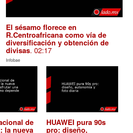
El sésamo florece en
R.Centroafricana como vía de
diversificación y obtención de
. 02:17
divisas
Infobae
acional de
HUAWEI pura 90s
: la nueva
pro: diseño,