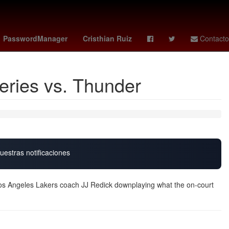
obsession
Ridley Scott
Américo Villarreal
PasswordManager
Cristhian Ruiz
Contacto
series vs. Thunder
uestras notificaciones
Los Angeles Lakers coach JJ Redick downplaying what the on-court