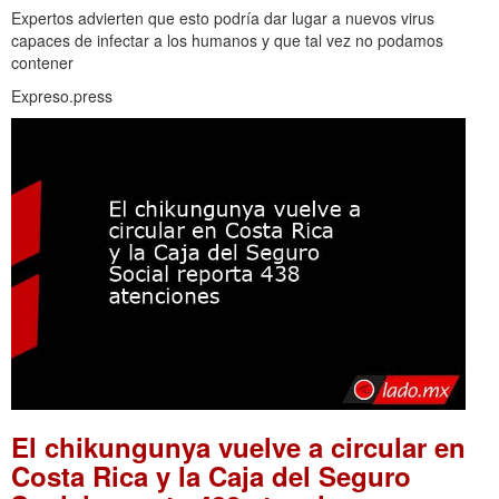
Expertos advierten que esto podría dar lugar a nuevos virus
capaces de infectar a los humanos y que tal vez no podamos
contener
Expreso.press
El chikungunya vuelve a circular en
Costa Rica y la Caja del Seguro