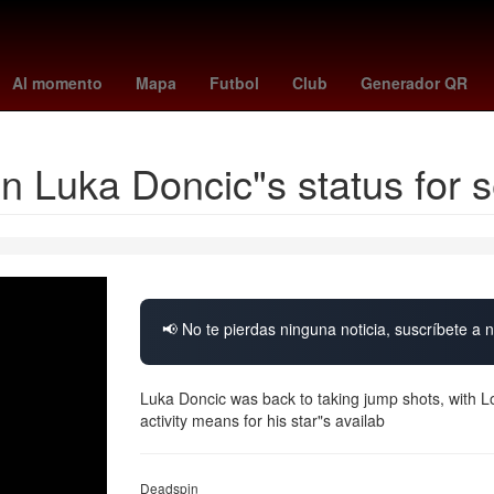
la de goleo mundial 2026
alerta meteorológica
Gobierno
2024
Al momento
Mapa
Futbol
Club
Generador QR
in Luka Doncic"s status for 
📢 No te pierdas ninguna noticia, suscríbete a n
Luka Doncic was back to taking jump shots, with 
activity means for his star"s availab
Deadspin