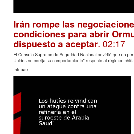
Irán rompe las negociacion
condiciones para abrir Orm
dispuesto a aceptar
. 02:17
El Consejo Supremo de Seguridad Nacional advirtió que no permi
Unidos no corrija su comportamiento” respecto al régimen chiít
Infobae