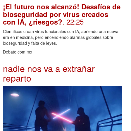
¡El futuro nos alcanzó! Desafíos de
bioseguridad por virus creados
. 22:25
con IA, ¿riesgos?
Científicos crean virus funcionales con IA, abriendo una nueva
era en medicina, pero encendiendo alarmas globales sobre
bioseguridad y falta de leyes.
Debate.com.mx
nadie nos va a extrañar
reparto