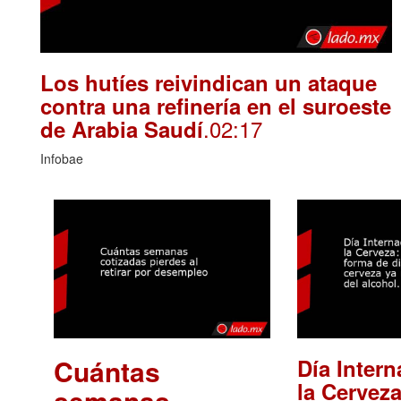
Los hutíes reivindican un ataque
contra una refinería en el suroeste
.02:17
de Arabia Saudí
Infobae
Cuántas
Día Intern
la Cerveza
semanas