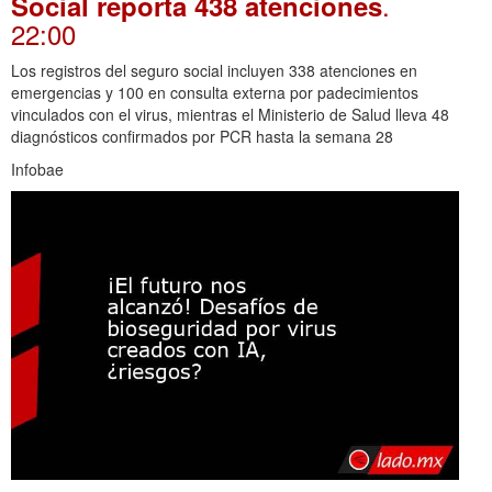
.
Social reporta 438 atenciones
22:00
Los registros del seguro social incluyen 338 atenciones en
emergencias y 100 en consulta externa por padecimientos
vinculados con el virus, mientras el Ministerio de Salud lleva 48
diagnósticos confirmados por PCR hasta la semana 28
Infobae