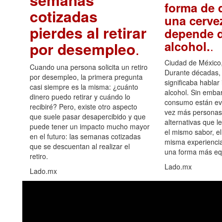
forma de d
cotizadas
una cerve
pierdes al retirar
depende d
.
alcohol.
por desempleo
.
Ciudad de México,
Cuando una persona solicita un retiro
Durante décadas, 
por desempleo, la primera pregunta
significaba hablar
casi siempre es la misma: ¿cuánto
alcohol. Sin embar
dinero puedo retirar y cuándo lo
consumo están ev
recibiré? Pero, existe otro aspecto
vez más personas
que suele pasar desapercibido y que
alternativas que l
puede tener un impacto mucho mayor
el mismo sabor, el
en el futuro: las semanas cotizadas
misma experiencia
que se descuentan al realizar el
una forma más equ
retiro.
Lado.mx
Lado.mx