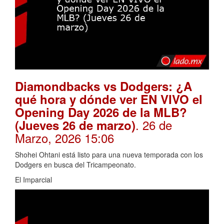
Diamondbacks vs Dodgers: ¿A
qué hora y dónde ver EN VIVO el
Opening Day 2026 de la MLB?
. 26 de
(Jueves 26 de marzo)
Marzo, 2026 15:06
Shohei Ohtani está listo para una nueva temporada con los
Dodgers en busca del Tricampeonato.
El Imparcial