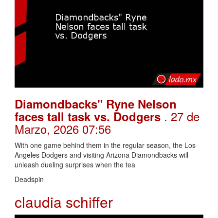
Diamondbacks" Ryne Nelson
. 27 de
faces tall task vs. Dodgers
Marzo, 2026 07:56
With one game behind them in the regular season, the Los
Angeles Dodgers and visiting Arizona Diamondbacks will
unleash dueling surprises when the tea
Deadspin
claudia schiffer