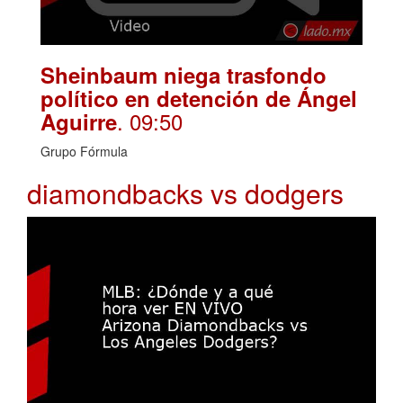
Sheinbaum niega trasfondo
político en detención de Ángel
. 09:50
Aguirre
Grupo Fórmula
diamondbacks vs dodgers