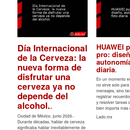
Día Internacional
HUAWEI p
pro: diseñ
de la Cerveza: la
autonomía
nueva forma de
.
diaria
disfrutar una
En un momento en 
cerveza ya no
no sirve solo para
mensajes, sino ta
depende del
registrar recuerdo
alcohol.
.
y resolver tareas c
bien importa más
Ciudad de México, junio 2026.-
Lado.mx
Durante décadas, hablar de cerveza
significaba hablar inevitablemente de