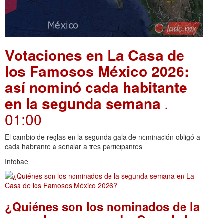
Votaciones en La Casa de
los Famosos México 2026:
así nominó cada habitante
en la segunda semana
.
01:00
El cambio de reglas en la segunda gala de nominación obligó a
cada habitante a señalar a tres participantes
Infobae
¿Quiénes son los nominados de la