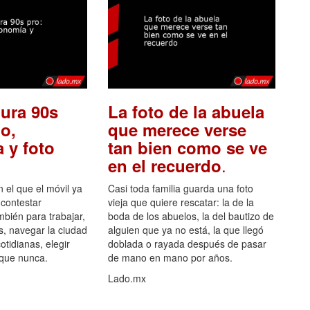
ura 90s
La foto de la abuela
o,
que merece verse
 y foto
tan bien como se ve
.
en el recuerdo
el que el móvil ya
Casi toda familia guarda una foto
 contestar
vieja que quiere rescatar: la de la
mbién para trabajar,
boda de los abuelos, la del bautizo de
s, navegar la ciudad
alguien que ya no está, la que llegó
otidianas, elegir
doblada o rayada después de pasar
 que nunca.
de mano en mano por años.
Lado.mx