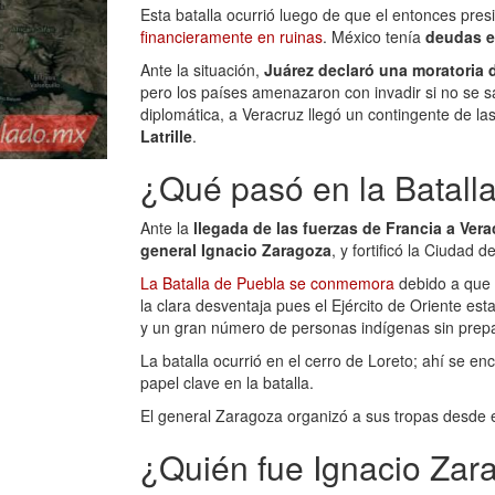
Esta batalla ocurrió luego de que el entonces pre
financieramente en ruinas
. México tenía
deudas en
Ante la situación,
Juárez declaró una moratoria
pero los países amenazaron con invadir si no se s
diplomática, a Veracruz llegó un contingente de la
Latrille
.
¿Qué pasó en la Batall
Ante la
llegada de las fuerzas de Francia a Vera
general Ignacio Zaragoza
, y fortificó la Ciudad 
La Batalla de Puebla se conmemora
debido a que 
la clara desventaja pues el Ejército de Oriente e
y un gran número de personas indígenas sin prepar
La batalla ocurrió en el cerro de Loreto; ahí se e
papel clave en la batalla.
El general Zaragoza organizó a sus tropas desde 
¿Quién fue Ignacio Zar