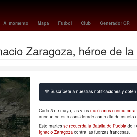
unetaka murakami
celtics - raptors
UEFA Europa League
osasu
Al momento
Mapa
Futbol
Club
Generador QR
nacio Zaragoza, héroe de la
💙 Suscríbete a nuestras notificaciones y obtén 
Cada 5 de mayo, las y los
mexicanos conmemoran 
aunque no está considerado como día de asueto en 
Este martes
se recuerda la Batalla de Puebla
de 18
Ignacio Zaragoza
contra las fuerzas francesas.