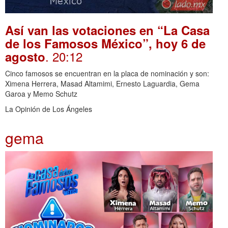
Así van las votaciones en “La Casa
de los Famosos México”, hoy 6 de
. 20:12
agosto
Cinco famosos se encuentran en la placa de nominación y son:
Ximena Herrera, Masad Altamimi, Ernesto Laguardia, Gema
Garoa y Memo Schutz
La Opinión de Los Ángeles
gema