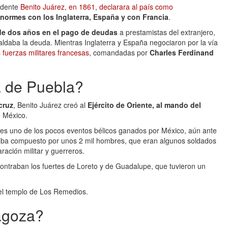
sidente
Benito Juárez, en 1861, declarara al país como
ormes con los Inglaterra, España y con Francia
.
 de dos años en el pago de deudas
a prestamistas del extranjero,
aldaba la deuda. Mientras Inglaterra y España negociaron por la vía
s
fuerzas militares francesas
, comandadas por
Charles Ferdinand
a de Puebla?
cruz
, Benito Juárez creó al
Ejército de Oriente, al mando del
de México.
es uno de los pocos eventos bélicos ganados por México, aún ante
staba compuesto por unos 2 mil hombres, que eran algunos soldados
ación militar y guerreros.
ncontraban los fuertes de Loreto y de Guadalupe, que tuvieron un
el templo de Los Remedios.
agoza?