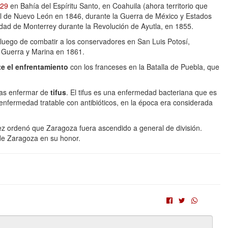
829
en Bahía del Espíritu Santo, en Coahuila (ahora territorio que
al de Nuevo León en 1846, durante la Guerra de México y Estados
udad de Monterrey durante la Revolución de Ayutla, en 1855.
uego de combatir a los conservadores en San Luis Potosí,
 Guerra y Marina en 1861.
te el enfrentamiento
con los franceses en la Batalla de Puebla, que
tras enfermar de
tifus
. El tifus es una enfermedad bacteriana que es
 enfermedad tratable con antibióticos, en la época era considerada
rez ordenó que Zaragoza fuera ascendido a general de división.
de Zaragoza en su honor.