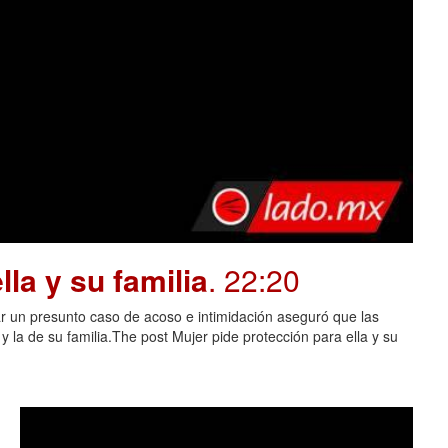
la y su familia
. 22:20
 un presunto caso de acoso e intimidación aseguró que las
 la de su familia.The post Mujer pide protección para ella y su