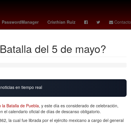
na
misa domingo de pascua
Lewis Hamilton
raptors - celtics
PasswordManager
Cristhian Ruiz
Contacto
 Batalla del 5 de mayo?
noticias en tiempo real
la Batalla de Puebla
, y este día es considerado de celebración,
el calendario oficial de días de descanso obligatorio.
62, la cual fue librada por el ejército mexicano a cargo del general