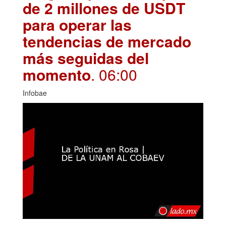
de 2 millones de USDT
para operar las
tendencias de mercado
más seguidas del
momento
. 06:00
Infobae