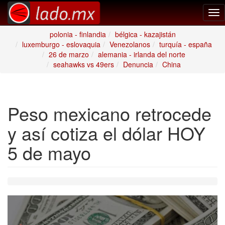
Tog
nav
polonia - finlandia
bélgica - kazajistán
luxemburgo - eslovaquia
Venezolanos
turquía - españa
26 de marzo
alemania - irlanda del norte
seahawks vs 49ers
Denuncia
China
Peso mexicano retrocede
y así cotiza el dólar HOY
5 de mayo