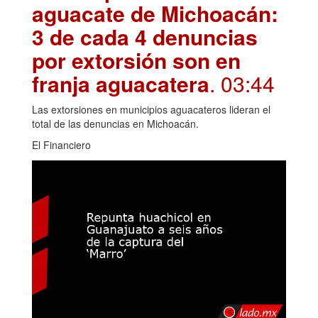
aguacate de Michoacán:
3 de cada 4 denuncias
por extorsión son en
franja aguacatera
. 03:44
Las extorsiones en municipios aguacateros lideran el
total de las denuncias en Michoacán.
El Financiero