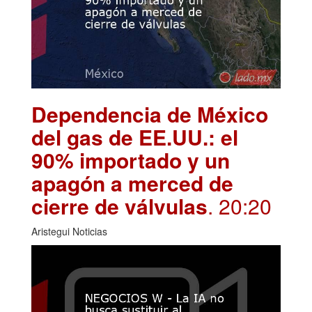
Dependencia de México
del gas de EE.UU.: el
90% importado y un
apagón a merced de
cierre de válvulas
. 20:20
Aristegui Noticias