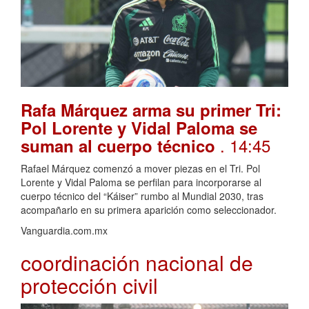
Rafa Márquez arma su primer Tri:
Pol Lorente y Vidal Paloma se
. 14:45
suman al cuerpo técnico
Rafael Márquez comenzó a mover piezas en el Tri. Pol
Lorente y Vidal Paloma se perfilan para incorporarse al
cuerpo técnico del “Káiser” rumbo al Mundial 2030, tras
acompañarlo en su primera aparición como seleccionador.
Vanguardia.com.mx
coordinación nacional de
protección civil