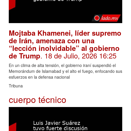
Mojtaba Khamenei, líder supremo
de Irán, amenaza con una
“lección inolvidable” al gobierno
. 18 de Julio, 2026 16:25
de Trump
En un clima de alta tensión, el gobierno iraní suspendió el
Memorándum de Islamabad y el alto el fuego, enfocando sus
esfuerzos en la defensa nacional
Tribuna
cuerpo técnico