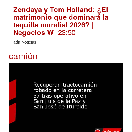
Zendaya y Tom Holland: ¿El
matrimonio que dominará la
taquilla mundial 2026? |
. 23:50
Negocios W
adn Noticias
camión