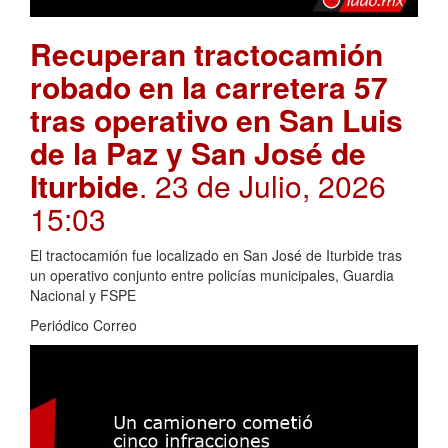
Recuperan tractocamión
robado en la carretera 57
tras operativo en San Luis
de la Paz y San José de
Iturbide
. 23 de Julio, 2026
15:03
El tractocamión fue localizado en San José de Iturbide tras
un operativo conjunto entre policías municipales, Guardia
Nacional y FSPE
Periódico Correo