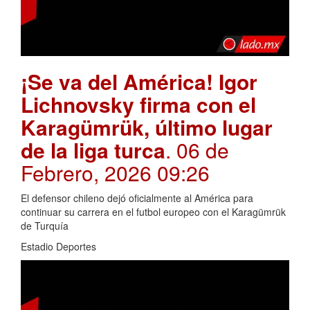
¡Se va del América! Igor
Lichnovsky firma con el
Karagümrük, último lugar
de la liga turca
. 06 de
Febrero, 2026 09:26
El defensor chileno dejó oficialmente al América para
continuar su carrera en el futbol europeo con el Karagümrük
de Turquía
Estadio Deportes