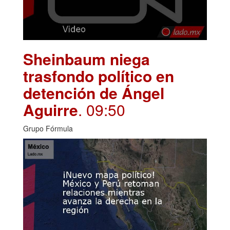
Sheinbaum niega
trasfondo político en
detención de Ángel
Aguirre
. 09:50
Grupo Fórmula