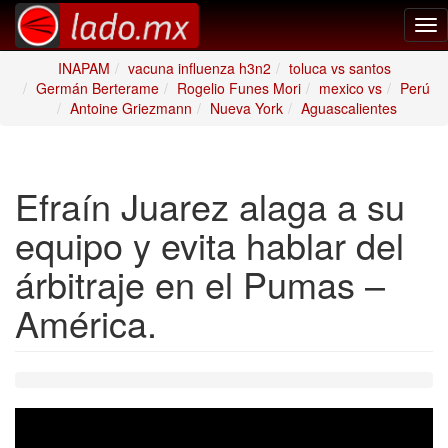
Tog
nav
INAPAM
vacuna influenza h3n2
toluca vs santos
Germán Berterame
Rogelio Funes Mori
mexico vs
Perú
Antoine Griezmann
Nueva York
Aguascalientes
Efraín Juarez alaga a su
equipo y evita hablar del
árbitraje en el Pumas –
América.