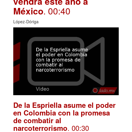
vendrá este año a
México
. 00:40
López-Dóriga
De la Espriella asume el poder
en Colombia con la promesa
de combatir al
. 00:30
narcoterrorismo