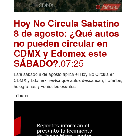
Hoy No Circula Sabatino
8 de agosto: ¿Qué autos
no pueden circular en
CDMX y Edomex este
SÁBADO?
.07:25
Este sábado 8 de agosto aplica el Hoy No Circula en
CDMX y Edomex; revisa qué autos descansan, horarios,
hologramas y vehículos exentos
Tribuna