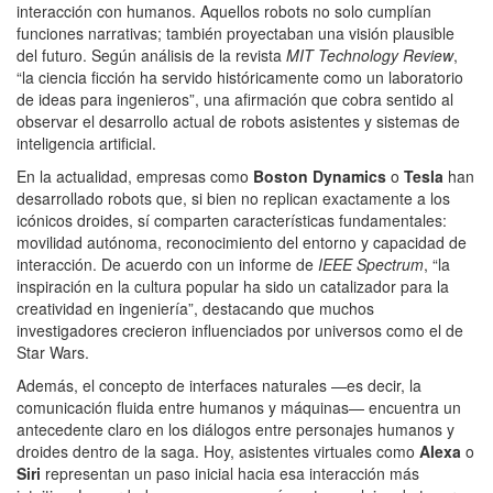
interacción con humanos. Aquellos robots no solo cumplían
funciones narrativas; también proyectaban una visión plausible
del futuro. Según análisis de la revista
MIT Technology Review
,
“la ciencia ficción ha servido históricamente como un laboratorio
de ideas para ingenieros”, una afirmación que cobra sentido al
observar el desarrollo actual de robots asistentes y sistemas de
inteligencia artificial.
En la actualidad, empresas como
Boston Dynamics
o
Tesla
han
desarrollado robots que, si bien no replican exactamente a los
icónicos droides, sí comparten características fundamentales:
movilidad autónoma, reconocimiento del entorno y capacidad de
interacción. De acuerdo con un informe de
IEEE Spectrum
, “la
inspiración en la cultura popular ha sido un catalizador para la
creatividad en ingeniería”, destacando que muchos
investigadores crecieron influenciados por universos como el de
Star Wars.
Además, el concepto de interfaces naturales —es decir, la
comunicación fluida entre humanos y máquinas— encuentra un
antecedente claro en los diálogos entre personajes humanos y
droides dentro de la saga. Hoy, asistentes virtuales como
Alexa
o
Siri
representan un paso inicial hacia esa interacción más