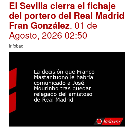
El Sevilla cierra el fichaje
del portero del Real Madrid
Fran González
. 01 de
Agosto, 2026 02:50
Infobae