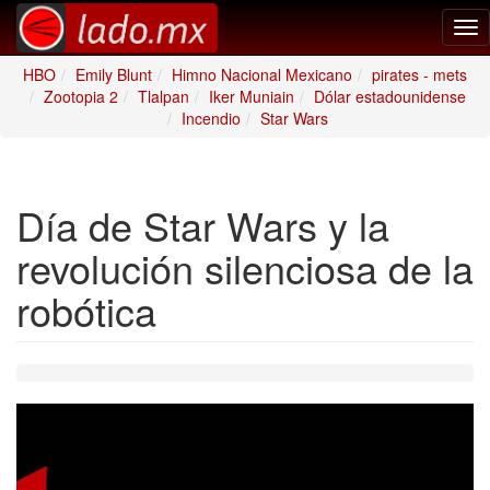
Tog
nav
HBO
Emily Blunt
Himno Nacional Mexicano
pirates - mets
Zootopia 2
Tlalpan
Iker Muniain
Dólar estadounidense
Incendio
Star Wars
Día de Star Wars y la
revolución silenciosa de la
robótica