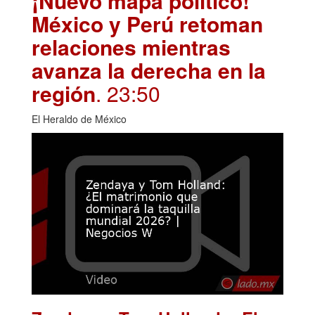
¡Nuevo mapa político!
México y Perú retoman
relaciones mientras
avanza la derecha en la
región
. 23:50
El Heraldo de México