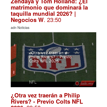
Zendaya y Tom Holland: ¿El
matrimonio que dominará la
taquilla mundial 2026? |
. 23:50
Negocios W
adn Noticias
¿Otra vez traerán a Philip
Rivers? - Previo Colts NFL