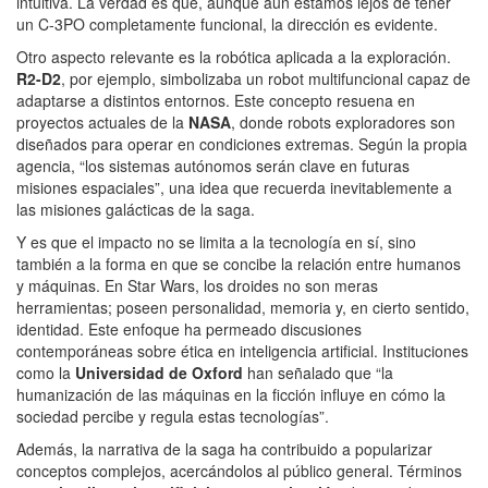
intuitiva. La verdad es que, aunque aún estamos lejos de tener
un C-3PO completamente funcional, la dirección es evidente.
Otro aspecto relevante es la robótica aplicada a la exploración.
R2-D2
, por ejemplo, simbolizaba un robot multifuncional capaz de
adaptarse a distintos entornos. Este concepto resuena en
proyectos actuales de la
NASA
, donde robots exploradores son
diseñados para operar en condiciones extremas. Según la propia
agencia, “los sistemas autónomos serán clave en futuras
misiones espaciales”, una idea que recuerda inevitablemente a
las misiones galácticas de la saga.
Y es que el impacto no se limita a la tecnología en sí, sino
también a la forma en que se concibe la relación entre humanos
y máquinas. En Star Wars, los droides no son meras
herramientas; poseen personalidad, memoria y, en cierto sentido,
identidad. Este enfoque ha permeado discusiones
contemporáneas sobre ética en inteligencia artificial. Instituciones
como la
Universidad de Oxford
han señalado que “la
humanización de las máquinas en la ficción influye en cómo la
sociedad percibe y regula estas tecnologías”.
Además, la narrativa de la saga ha contribuido a popularizar
conceptos complejos, acercándolos al público general. Términos