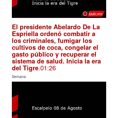
El presidente Abelardo De La
Espriella ordenó combatir a
los criminales, fumigar los
cultivos de coca, congelar el
gasto público y recuperar el
sistema de salud. Inicia la era
.01:26
del Tigre
Semana