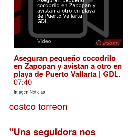
Aseguran pequeño cocodrilo
en Zapopan y avistan a otro en
.
playa de Puerto Vallarta | GDL
07:40
Imagen Noticias
costco torreon
"Una seguidora nos