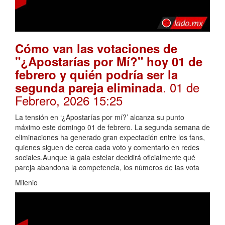
Cómo van las votaciones de
"¿Apostarías por Mí?" hoy 01 de
febrero y quién podría ser la
. 01 de
segunda pareja eliminada
Febrero, 2026 15:25
La tensión en ‘¿Apostarías por mí?’ alcanza su punto
máximo este domingo 01 de febrero. La segunda semana de
eliminaciones ha generado gran expectación entre los fans,
quienes siguen de cerca cada voto y comentario en redes
sociales.Aunque la gala estelar decidirá oficialmente qué
pareja abandona la competencia, los números de las vota
Milenio