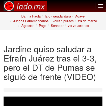
Tog
nav
Danna Paola
lafc - guadalajara
Agave
Juegos Panamericanos
volcan purace
26 de marzo
Agresión
Pago
Senador
vix votaciones
Jardine quiso saludar a
Efraín Juárez tras el 3-3,
pero el DT de Pumas se
siguió de frente (VIDEO)