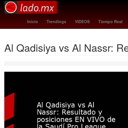
colombia vs jordan
Star Wars
colombia - jordania
11 de 
Inicio
Trendings
VIDEOS
Tiempo Real
Al Qadisiya vs Al Nassr: 