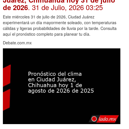
. 31 de Julio, 2026 03:25
de 2026
Este miércoles 31 de julio de 2026, Ciudad Juárez
experimentará un día mayormente soleado, con temperaturas
cálidas y ligeras probabilidades de lluvia por la tarde. Consulta
aquí el pronóstico completo para planear tu día.
Debate.com.mx