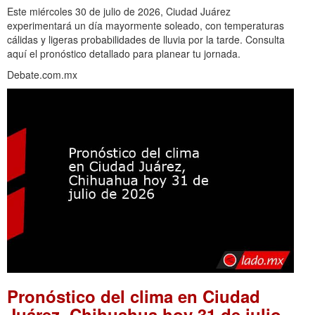
Este miércoles 30 de julio de 2026, Ciudad Juárez
experimentará un día mayormente soleado, con temperaturas
cálidas y ligeras probabilidades de lluvia por la tarde. Consulta
aquí el pronóstico detallado para planear tu jornada.
Debate.com.mx
Pronóstico del clima en Ciudad
Juárez, Chihuahua hoy 31 de julio