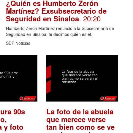
¿Quién es Humberto Zerón
Martínez? Exsubsecretario de
. 20:20
Seguridad en Sinaloa
Humberto Zerón Martínez renunció a la Subsecretaría de
Seguridad en Sinaloa; te decimos quién es él.
SDP Noticias
ura 90s
La foto de la abuela
o,
que merece verse
 y foto
tan bien como se ve