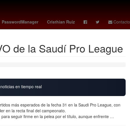
coahuila 2026
Selección de fútbol de España
cubs - giants
PasswordManager
Cristhian Ruiz
Contacto
IVO de la Saudí Pro League
noticias en tiempo real
artidos más esperados de la fecha 31 en la Saudi Pro League, con
r en la recta final del campeonato.
 para seguir firme en la pelea por el título, aunque enfrente …