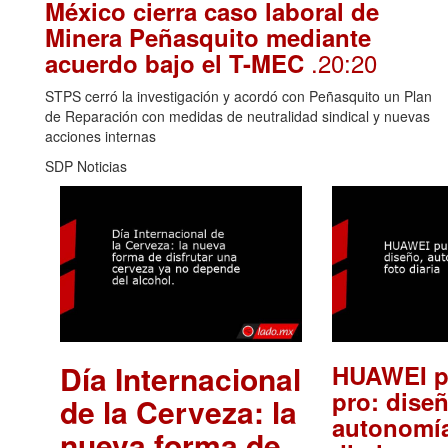
México cierra caso laboral de
Minera Peñasquito mediante
.20:20
acuerdo bajo el T-MEC
STPS cerró la investigación y acordó con Peñasquito un Plan
de Reparación con medidas de neutralidad sindical y nuevas
acciones internas
SDP Noticias
Día Internacional
HUAWEI p
pro: diseñ
de la Cerveza: la
autonomía
nueva forma de