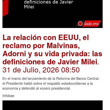
La relación con EEUU, el
reclamo por Malvinas,
Adorni y su vida privada: las
definiciones de Javier Milei
.
31 de Julio, 2026 08:50
En el marco del lanzamiento de la Reforma del Banco Central,
el Presidente habló sobre el respaldo estadounidense a la
economía y defendió al vocero presidencial
Infobae