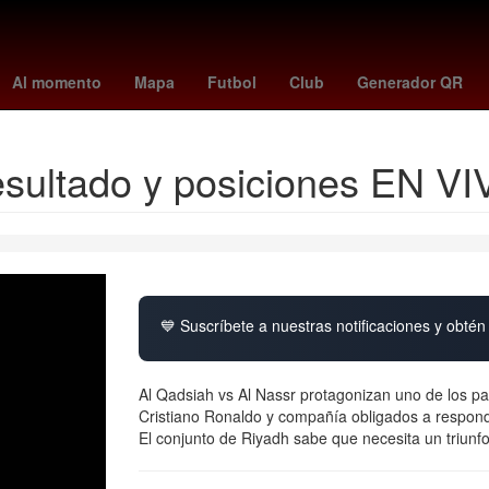
junio
Lana Del Rey
españa vs peru
elecciones coahuila
prep 
Al momento
Mapa
Futbol
Club
Generador QR
Resultado y posiciones EN V
💙 Suscríbete a nuestras notificaciones y obtén 
Al Qadsiah vs Al Nassr protagonizan uno de los p
Cristiano Ronaldo y compañía obligados a responde
El conjunto de Riyadh sabe que necesita un triunfo