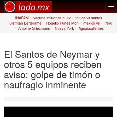
Tog
nav
INAPAM
vacuna influenza h3n2
toluca vs santos
Germán Berterame
Rogelio Funes Mori
mexico vs
Perú
Antoine Griezmann
Nueva York
Aguascalientes
El Santos de Neymar y
otros 5 equipos reciben
aviso: golpe de timón o
naufragio inminente