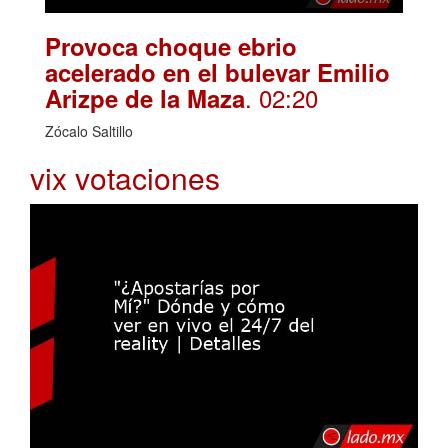
Provoca choque ebrio
acelerado en el bulevar Emilio
. 02:20
Arizpe de la Maza
Zócalo Saltillo
vix votaciones