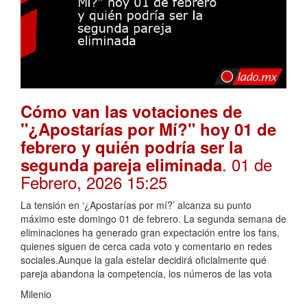
Cómo van las votaciones de
"¿Apostarías por Mí?" hoy 01 de
febrero y quién podría ser la
. 01 de
segunda pareja eliminada
Febrero, 2026 15:25
La tensión en ‘¿Apostarías por mí?’ alcanza su punto
máximo este domingo 01 de febrero. La segunda semana de
eliminaciones ha generado gran expectación entre los fans,
quienes siguen de cerca cada voto y comentario en redes
sociales.Aunque la gala estelar decidirá oficialmente qué
pareja abandona la competencia, los números de las vota
Milenio