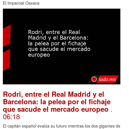
El Imparcial Oaxaca
Rodri, entre el Real Madrid y el
Barcelona: la pelea por el fichaje
.
que sacude el mercado europeo
06:18
El capitán español evalúa su futuro mientras los dos gigantes de