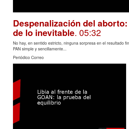
Despenalización del aborto: 
de lo inevitable
. 05:32
No hay, en sentido estricto, ninguna sorpresa en el resultado fin
PAN simple y sencillamente...
Periódico Correo