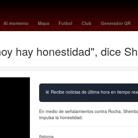
alientes
Dólar estadounidense
estafa
Selección de baloncesto 
Al momento
Mapa
Futbol
Club
Generador QR
hoy hay honestidad", dice 
🚨 Recibe noticias de última hora en tiempo real
En medio de señalamientos contra Rocha, Sheinba
impulsa la honestidad.
Reforma