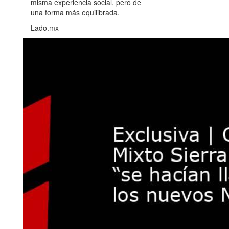
misma experiencia social, pero de
una forma más equilibrada.
Lado.mx