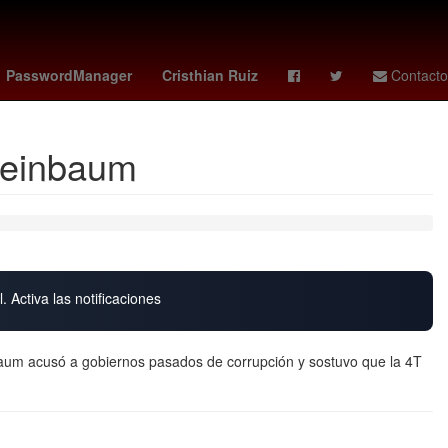
de Estados Unidos
Gobierno
Nominación
PasswordManager
Cristhian Ruiz
Contacto
Sheinbaum
. Activa las notificaciones
um acusó a gobiernos pasados de corrupción y sostuvo que la 4T