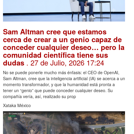
Sam Altman cree que estamos
cerca de crear a un genio capaz de
conceder cualquier deseo… pero la
comunidad científica tiene sus
. 27 de Julio, 2026 17:24
dudas
No se puede ponerle mucho más énfasis: el CEO de OpenAI,
Sam Altman, cree que la inteligencia artificial (IA) se acerca a un
momento transformador, y que la humanidad está pronta a
tener un “genio” que puede conceder cualquier deseo. Su
compañía vería, así, realizado su prop
Xataka México