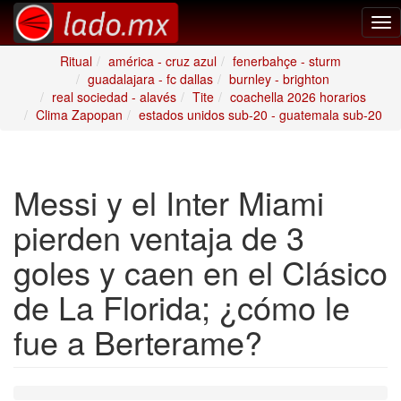
Tog
nav
Ritual
américa - cruz azul
fenerbahçe - sturm
guadalajara - fc dallas
burnley - brighton
real sociedad - alavés
Tite
coachella 2026 horarios
Clima Zapopan
estados unidos sub-20 - guatemala sub-20
Messi y el Inter Miami
pierden ventaja de 3
goles y caen en el Clásico
de La Florida; ¿cómo le
fue a Berterame?