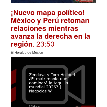
¡Nuevo mapa político!
México y Perú retoman
relaciones mientras
avanza la derecha en la
región
. 23:50
El Heraldo de México