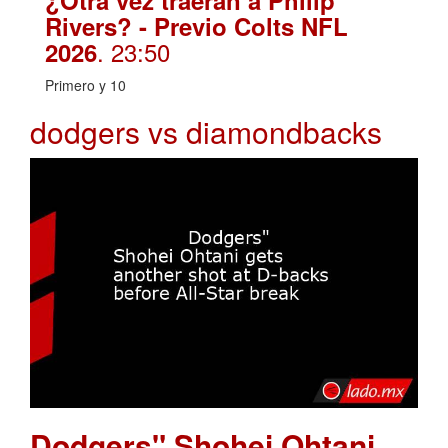
¿Otra vez traerán a Philip
Rivers? - Previo Colts NFL
. 23:50
2026
Primero y 10
dodgers vs diamondbacks
Dodgers" Shohei Ohtani