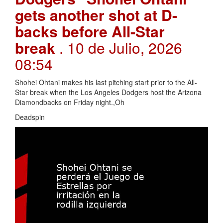
gets another shot at D-
backs before All-Star
break
. 10 de Julio, 2026
08:54
Shohei Ohtani makes his last pitching start prior to the All-
Star break when the Los Angeles Dodgers host the Arizona
Diamondbacks on Friday night.,Oh
Deadspin