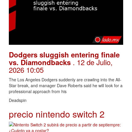
Dodgers sluggish entering finale
. 12 de Julio,
vs. Diamondbacks
2026 10:05
The Los Angeles Dodgers suddenly are crawling into the All-
Star break, and manager Dave Roberts said he will look for a
professional approach from his
Deadspin
precio nintendo switch 2