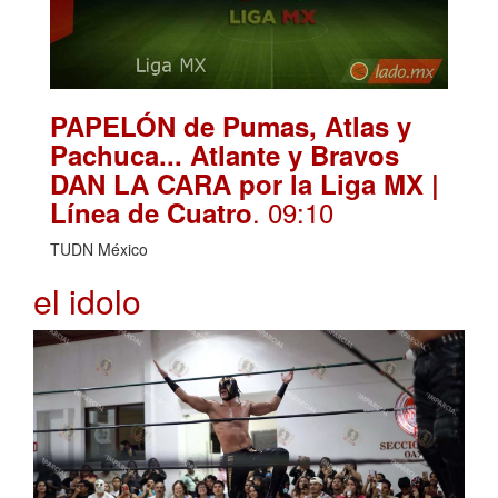
PAPELÓN de Pumas, Atlas y
Pachuca... Atlante y Bravos
DAN LA CARA por la Liga MX |
. 09:10
Línea de Cuatro
TUDN México
el idolo