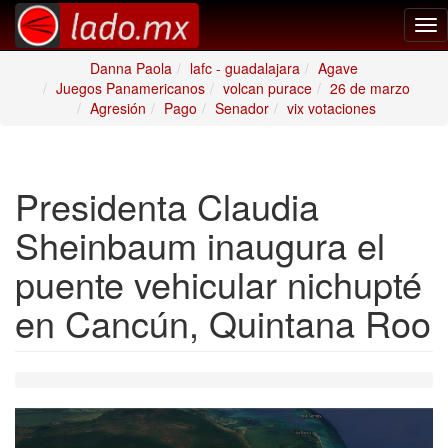
Tog
nav
Danna Paola
lafc - guadalajara
Agave
Juegos Panamericanos
volcan purace
26 de marzo
Agresión
Pago
Senador
vix votaciones
Presidenta Claudia
Sheinbaum inaugura el
puente vehicular nichupté
en Cancún, Quintana Roo