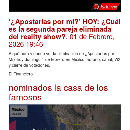
‘¿Apostarías por mí?’ HOY: ¿Cuál
es la segunda pareja eliminada
. 01 de Febrero,
del reality show?
2026 19:46
A qué hora y dónde ver la eliminación de ¿Apostarías por
Mí? hoy domingo 1 de febrero en México: horario, canal, ViX
y cierre de votaciones.
El Financiero
nominados la casa de los
famosos