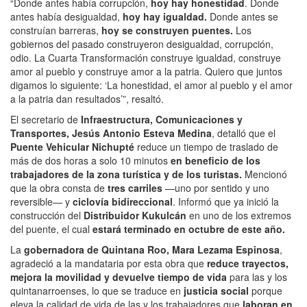
“Donde antes había corrupción,
hoy hay honestidad
. Donde
antes había desigualdad,
hoy hay igualdad.
Donde antes se
construían barreras,
hoy se construyen puentes.
Los
gobiernos del pasado construyeron desigualdad, corrupción,
odio. La Cuarta Transformación construye igualdad, construye
amor al pueblo y construye amor a la patria. Quiero que juntos
digamos lo siguiente: ‘La honestidad, el amor al pueblo y el amor
a la patria dan resultados’”, resaltó.
El secretario de
Infraestructura, Comunicaciones y
Transportes, Jesús Antonio Esteva Medina
, detalló que el
Puente Vehicular Nichupté
reduce un tiempo de traslado de
más de dos horas a solo 10 minutos
en beneficio de los
trabajadores de la zona turística y de los turistas.
Mencionó
que la obra consta de
tres carriles
—uno por sentido y uno
reversible— y
ciclovía bidireccional
. Informó que ya inició la
construcción del
Distribuidor Kukulcán
en uno de los extremos
del puente, el cual
estará terminado en octubre de este año.
La
gobernadora de Quintana Roo, Mara Lezama Espinosa
,
agradeció a la mandataria por esta obra que
reduce trayectos,
mejora la movilidad y devuelve tiempo
de vida
para las y los
quintanarroenses, lo que se traduce en
justicia social
porque
eleva la calidad de vida de las y los trabajadores que
laboran en