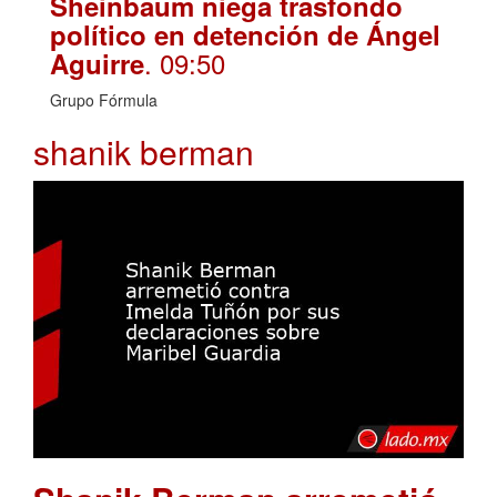
Sheinbaum niega trasfondo
político en detención de Ángel
. 09:50
Aguirre
Grupo Fórmula
shanik berman