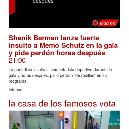
Shanik Berman lanza fuerte
insulto a Memo Schutz en la gala
.
y pide perdón horas después
21:00
La periodista insultó al comentarista deportivo durante la
gala y horas después, pidió perdón “de rodillas” en su
programa
Infobae
la casa de los famosos vota