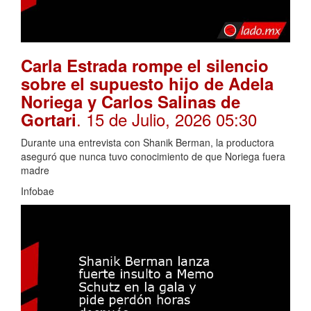
Carla Estrada rompe el silencio
sobre el supuesto hijo de Adela
Noriega y Carlos Salinas de
. 15 de Julio, 2026 05:30
Gortari
Durante una entrevista con Shanik Berman, la productora
aseguró que nunca tuvo conocimiento de que Noriega fuera
madre
Infobae