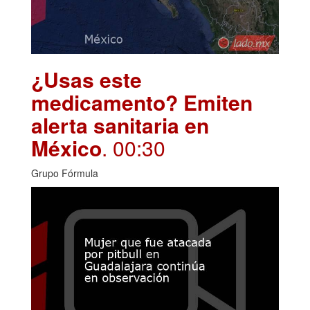
¿Usas este
medicamento? Emiten
alerta sanitaria en
México
. 00:30
Grupo Fórmula