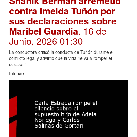
Shanik Berman arremetió
contra Imelda Tuñón por
sus declaraciones sobre
Maribel Guardia
. 16 de
Junio, 2026 01:30
La conductora criticó la conducta de Tuñón durante el
conflicto legal y advirtió que la vida “le va a romper el
corazón”
Infobae