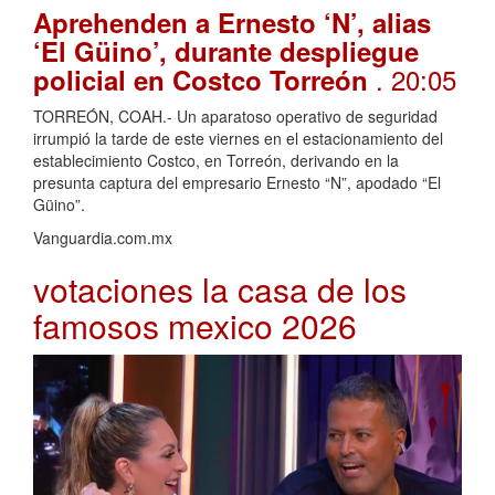
Aprehenden a Ernesto ‘N’, alias
‘El Güino’, durante despliegue
. 20:05
policial en Costco Torreón
TORREÓN, COAH.- Un aparatoso operativo de seguridad
irrumpió la tarde de este viernes en el estacionamiento del
establecimiento Costco, en Torreón, derivando en la
presunta captura del empresario Ernesto “N”, apodado “El
Güino”.
Vanguardia.com.mx
votaciones la casa de los
famosos mexico 2026