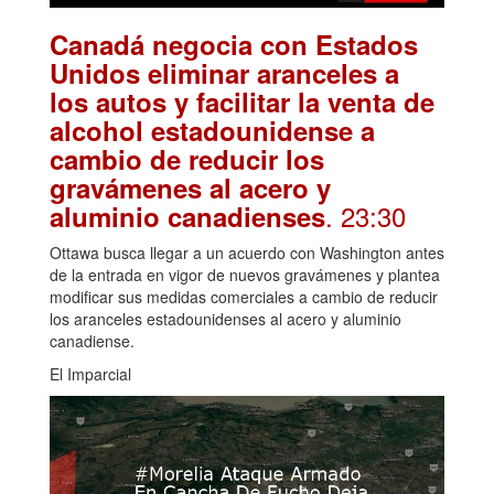
Canadá negocia con Estados
Unidos eliminar aranceles a
los autos y facilitar la venta de
alcohol estadounidense a
cambio de reducir los
gravámenes al acero y
. 23:30
aluminio canadienses
Ottawa busca llegar a un acuerdo con Washington antes
de la entrada en vigor de nuevos gravámenes y plantea
modificar sus medidas comerciales a cambio de reducir
los aranceles estadounidenses al acero y aluminio
canadiense.
El Imparcial