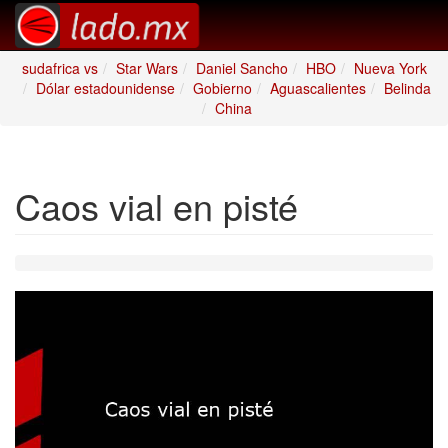
sudafrica vs
Star Wars
Daniel Sancho
HBO
Nueva York
Dólar estadounidense
Gobierno
Aguascalientes
Belinda
China
Caos vial en pisté