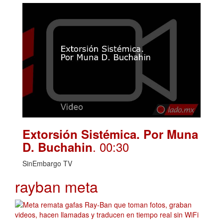
Extorsión Sistémica. Por Muna
. 00:30
D. Buchahin
SinEmbargo TV
rayban meta