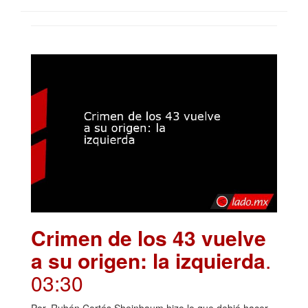
Crimen de los 43 vuelve
a su origen: la izquierda
.
03:30
Por. Rubén Cortés Sheinbaum hizo lo que debió hacer