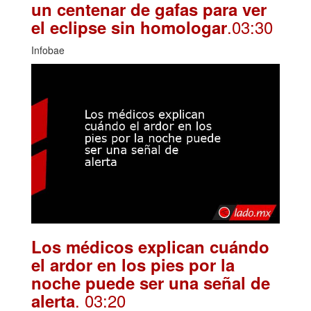
un centenar de gafas para ver
.03:30
el eclipse sin homologar
Infobae
Los médicos explican cuándo
el ardor en los pies por la
noche puede ser una señal de
. 03:20
alerta