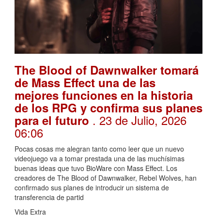
The Blood of Dawnwalker tomará
de Mass Effect una de las
mejores funciones en la historia
de los RPG y confirma sus planes
. 23 de Julio, 2026
para el futuro
06:06
Pocas cosas me alegran tanto como leer que un nuevo
videojuego va a tomar prestada una de las muchísimas
buenas ideas que tuvo BioWare con Mass Effect. Los
creadores de The Blood of Dawnwalker, Rebel Wolves, han
confirmado sus planes de introducir un sistema de
transferencia de partid
Vida Extra