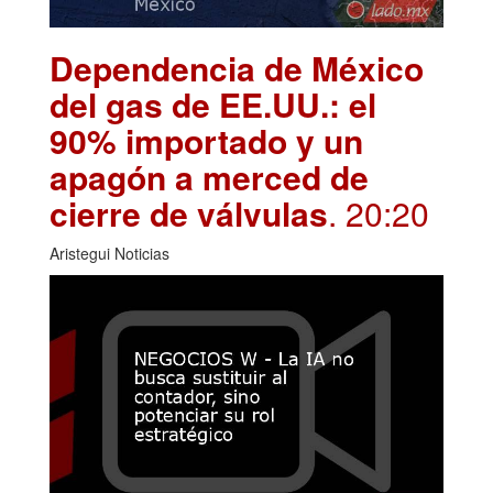
Dependencia de México
del gas de EE.UU.: el
90% importado y un
apagón a merced de
cierre de válvulas
. 20:20
Aristegui Noticias