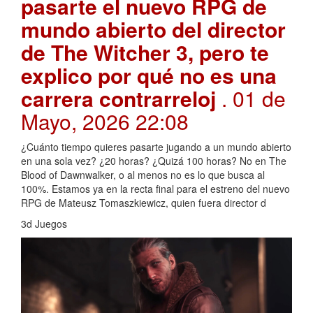
pasarte el nuevo RPG de
mundo abierto del director
de The Witcher 3, pero te
explico por qué no es una
carrera contrarreloj
. 01 de
Mayo, 2026 22:08
¿Cuánto tiempo quieres pasarte jugando a un mundo abierto
en una sola vez? ¿20 horas? ¿Quizá 100 horas? No en The
Blood of Dawnwalker, o al menos no es lo que busca al
100%. Estamos ya en la recta final para el estreno del nuevo
RPG de Mateusz Tomaszkiewicz, quien fuera director d
3d Juegos