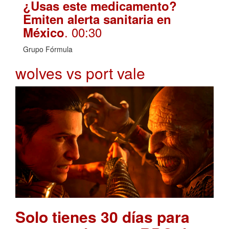
¿Usas este medicamento?
Emiten alerta sanitaria en
. 00:30
México
Grupo Fórmula
wolves vs port vale
Solo tienes 30 días para