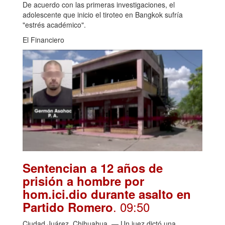
De acuerdo con las primeras investigaciones, el
adolescente que inicio el tiroteo en Bangkok sufría
"estrés académico".
El Financiero
Sentencian a 12 años de
prisión a hombre por
hom.ici.dio durante asalto en
. 09:50
Partido Romero
Ciudad Juárez, Chihuahua. — Un juez dictó una