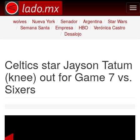
Tog
nav
wolves
Nueva York
Senador
Argentina
Star Wars
Semana Santa
Empresa
HBO
Verónica Castro
Desalojo
Celtics star Jayson Tatum
(knee) out for Game 7 vs.
Sixers