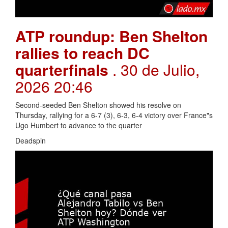
ATP roundup: Ben Shelton
rallies to reach DC
quarterfinals
. 30 de Julio,
2026 20:46
Second-seeded Ben Shelton showed his resolve on
Thursday, rallying for a 6-7 (3), 6-3, 6-4 victory over France"s
Ugo Humbert to advance to the quarter
Deadspin