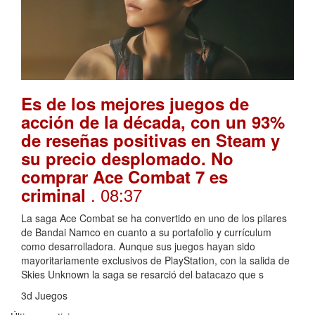
Es de los mejores juegos de
acción de la década, con un 93%
de reseñas positivas en Steam y
su precio desplomado. No
comprar Ace Combat 7 es
. 08:37
criminal
La saga Ace Combat se ha convertido en uno de los pilares
de Bandai Namco en cuanto a su portafolio y currículum
como desarrolladora. Aunque sus juegos hayan sido
mayoritariamente exclusivos de PlayStation, con la salida de
Skies Unknown la saga se resarció del batacazo que s
3d Juegos