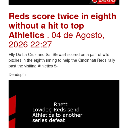
Reds score twice in eighth
without a hit to top
Athletics
. 04 de Agosto,
2026 22:27
Elly De La Cruz and Sal Stewart scored on a pair of wild
pitches in the eighth inning to help the Cincinnati Reds rally
past the visiting Athletics 5-
Deadspin