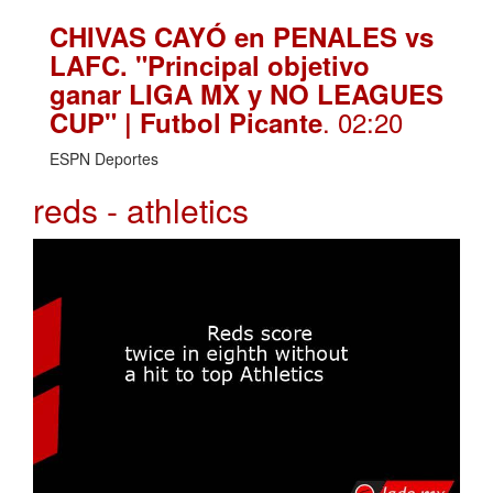
CHIVAS CAYÓ en PENALES vs
LAFC. "Principal objetivo
ganar LIGA MX y NO LEAGUES
. 02:20
CUP" | Futbol Picante
ESPN Deportes
reds - athletics