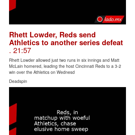
Rhett Lowder, Reds send
Athletics to another series defeat
. 21:57
Rhett Lowder allowed just two runs in six innings and Matt
McLain homered, leading the host Cincinnati Reds to a 3-2
win over the Athletics on Wednesd
Deadspin