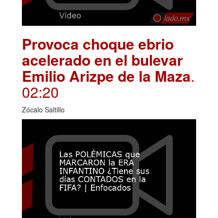
Provoca choque ebrio
acelerado en el bulevar
Emilio Arizpe de la Maza
.
02:20
Zócalo Saltillo