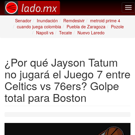
Tog
nav
Senador
Inundación
Remdesivir
metroid prime 4
cuando juega colombia
Puebla de Zaragoza
Pozole
Napoli vs
Tecate
Nuevo Laredo
¿Por qué Jayson Tatum
no jugará el Juego 7 entre
Celtics vs 76ers? Golpe
total para Boston