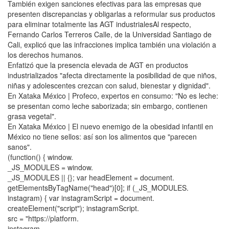
También exigen sanciones efectivas para las empresas que
presenten discrepancias y obligarlas a reformular sus productos
para eliminar totalmente las AGT industrialesAl respecto,
Fernando Carlos Terreros Calle, de la Universidad Santiago de
Cali, explicó que las infracciones implica también una violación a
los derechos humanos.
Enfatizó que la presencia elevada de AGT en productos
industrializados "afecta directamente la posibilidad de que niños,
niñas y adolescentes crezcan con salud, bienestar y dignidad".
En Xataka México | Profeco, expertos en consumo: "No es leche:
se presentan como leche saborizada; sin embargo, contienen
grasa vegetal".
En Xataka México | El nuevo enemigo de la obesidad infantil en
México no tiene sellos: así son los alimentos que "parecen
sanos".
(function() { window.
_JS_MODULES = window.
_JS_MODULES || {}; var headElement = document.
getElementsByTagName("head")[0]; if (_JS_MODULES.
instagram) { var instagramScript = document.
createElement("script"); instagramScript.
src = "https://platform.
instagram.