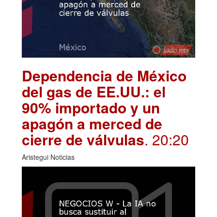
Dependencia de México
del gas de EE.UU.: el
90% importado y un
apagón a merced de
cierre de válvulas
. 20:20
Aristegui Noticias