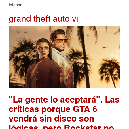
Infobae
grand theft auto vi
"La gente lo aceptará". Las
críticas porque GTA 6
vendrá sin disco son
lógicas, pero Rockstar no