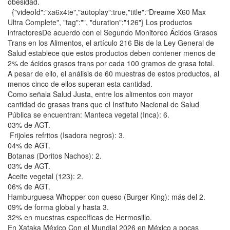
obesidad.
{"videoId":"xa6x4te","autoplay":true,"title":"Dreame X60 Max
Ultra Complete", "tag":"", "duration":"126"} Los productos
infractoresDe acuerdo con el Segundo Monitoreo Ácidos Grasos
Trans en los Alimentos, el artículo 216 Bis de la Ley General de
Salud establece que estos productos deben contener menos de
2% de ácidos grasos trans por cada 100 gramos de grasa total.
A pesar de ello, el análisis de 60 muestras de estos productos, al
menos cinco de ellos superan esta cantidad.
Como señala Salud Justa, entre los alimentos con mayor
cantidad de grasas trans que el Instituto Nacional de Salud
Pública se encuentran: Manteca vegetal (Inca): 6.
03% de AGT.
Frijoles refritos (Isadora negros): 3.
04% de AGT.
Botanas (Doritos Nachos): 2.
03% de AGT.
Aceite vegetal (123): 2.
06% de AGT.
Hamburguesa Whopper con queso (Burger King): más del 2.
09% de forma global y hasta 3.
32% en muestras específicas de Hermosillo.
En Xataka México Con el Mundial 2026 en México a pocas