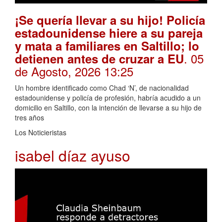
¡Se quería llevar a su hijo! Policía
estadounidense hiere a su pareja
y mata a familiares en Saltillo; lo
. 05
detienen antes de cruzar a EU
de Agosto, 2026 13:25
Un hombre identificado como Chad ‘N’, de nacionalidad
estadounidense y policía de profesión, habría acudido a un
domicilio en Saltillo, con la intención de llevarse a su hijo de
tres años
Los Noticieristas
isabel díaz ayuso