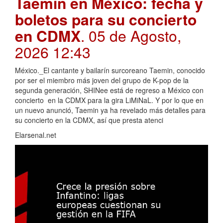
Taemin en México: fecha y
boletos para su concierto
en CDMX
. 05 de Agosto,
2026 12:43
México._El cantante y bailarín surcoreano Taemin, conocido
por ser el miembro más joven del grupo de K-pop de la
segunda generación, SHINee está de regreso a México con
concierto en la CDMX para la gira LiMiNaL. Y por lo que en
un nuevo anunció, Taemin ya ha revelado más detalles para
su concierto en la CDMX, así que presta atenci
Elarsenal.net