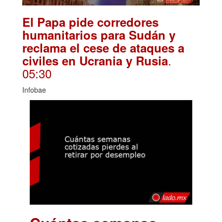
El Papa pide corredores
humanitarios para Sudán y
reclama el cese de ataques a
.
civiles en Ucrania y Rusia
05:30
Infobae