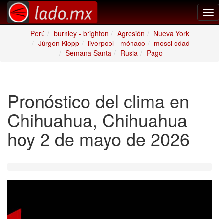
Tog
nav
Perú
burnley - brighton
Agresión
Nueva York
Jürgen Klopp
liverpool - mónaco
messi edad
Semana Santa
Rusia
Pago
Pronóstico del clima en
Chihuahua, Chihuahua
hoy 2 de mayo de 2026