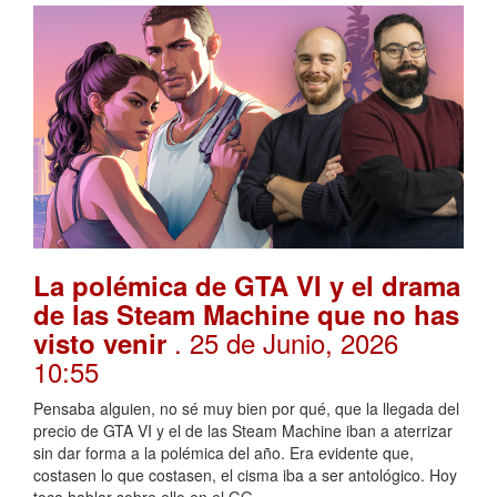
La polémica de GTA VI y el drama
de las Steam Machine que no has
. 25 de Junio, 2026
visto venir
10:55
Pensaba alguien, no sé muy bien por qué, que la llegada del
precio de GTA VI y el de las Steam Machine iban a aterrizar
sin dar forma a la polémica del año. Era evidente que,
costasen lo que costasen, el cisma iba a ser antológico. Hoy
toca hablar sobre ello en el GG.