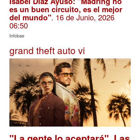
Isabel Díaz Ayuso: "Madring no
es un buen circuito, es el mejor
. 16 de Junio, 2026
del mundo"
06:50
Infobae
grand theft auto vi
"La gente lo aceptará". Las