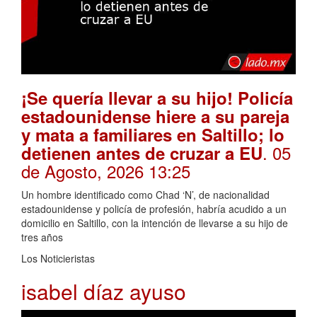
¡Se quería llevar a su hijo! Policía
estadounidense hiere a su pareja
y mata a familiares en Saltillo; lo
. 05
detienen antes de cruzar a EU
de Agosto, 2026 13:25
Un hombre identificado como Chad ‘N’, de nacionalidad
estadounidense y policía de profesión, habría acudido a un
domicilio en Saltillo, con la intención de llevarse a su hijo de
tres años
Los Noticieristas
isabel díaz ayuso