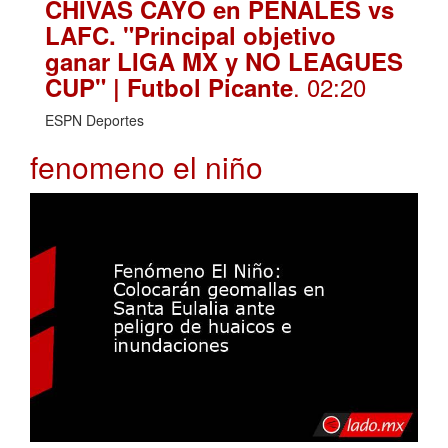
CHIVAS CAYÓ en PENALES vs
LAFC. "Principal objetivo
ganar LIGA MX y NO LEAGUES
. 02:20
CUP" | Futbol Picante
ESPN Deportes
fenomeno el niño