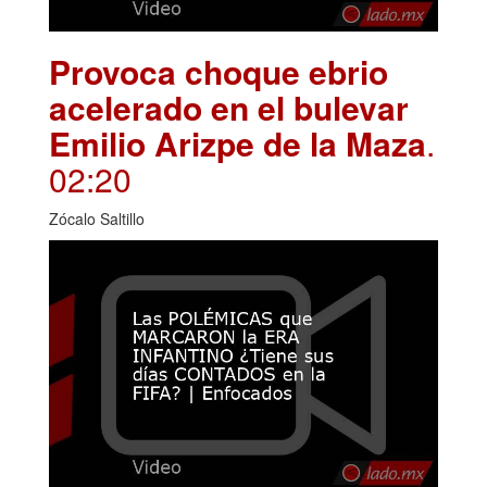
Provoca choque ebrio
acelerado en el bulevar
Emilio Arizpe de la Maza
.
02:20
Zócalo Saltillo