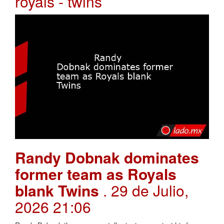
royals - twins
Randy Dobnak dominates
former team as Royals
blank Twins
. 29 de Julio,
2026 21:06