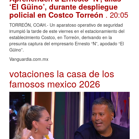
‘El Güino’, durante despliegue
. 20:05
policial en Costco Torreón
TORREÓN, COAH.- Un aparatoso operativo de seguridad
irrumpió la tarde de este viernes en el estacionamiento del
establecimiento Costco, en Torreón, derivando en la
presunta captura del empresario Ernesto “N”, apodado “El
Güino”.
Vanguardia.com.mx
votaciones la casa de los
famosos mexico 2026