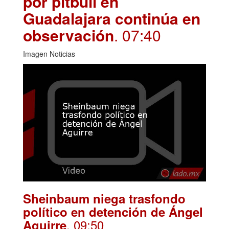
por pitbull en
Guadalajara continúa en
observación
. 07:40
Imagen Noticias
Sheinbaum niega trasfondo
político en detención de Ángel
. 09:50
Aguirre