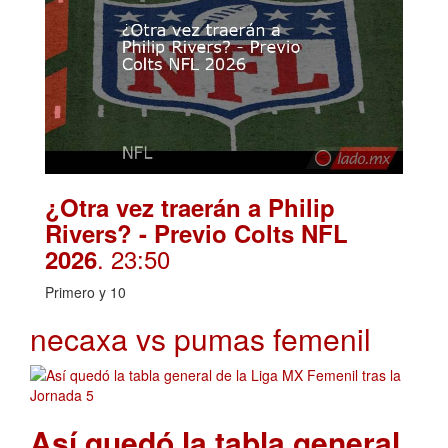
¿Otra vez traerán a Philip
Rivers? - Previo Colts NFL
. 23:50
2026
Primero y 10
necaxa vs pumas femenil
Así quedó la tabla general