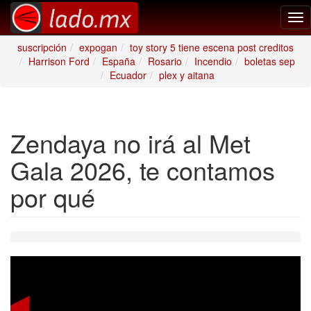
Tog
nav
suscripción
expogan
toy story 5 tiene escena post creditos
Harrison Ford
España
Rosario
Incendio
boletas sep
Ecuador
plex y aitana
Zendaya no irá al Met
Gala 2026, te contamos
por qué