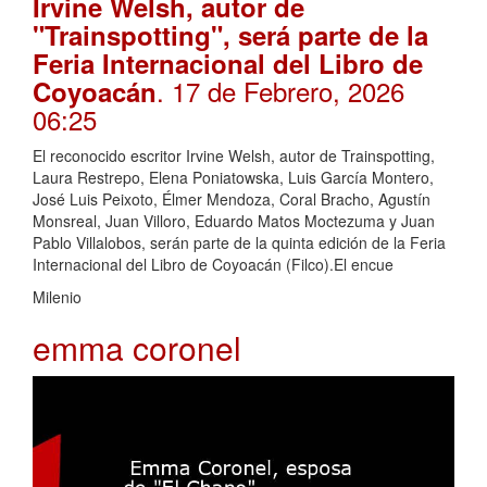
Irvine Welsh, autor de
"Trainspotting", será parte de la
Feria Internacional del Libro de
. 17 de Febrero, 2026
Coyoacán
06:25
El reconocido escritor Irvine Welsh, autor de Trainspotting,
Laura Restrepo, Elena Poniatowska, Luis García Montero,
José Luis Peixoto, Élmer Mendoza, Coral Bracho, Agustín
Monsreal, Juan Villoro, Eduardo Matos Moctezuma y Juan
Pablo Villalobos, serán parte de la quinta edición de la Feria
Internacional del Libro de Coyoacán (Filco).El encue
Milenio
emma coronel