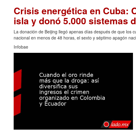
Crisis energética en Cuba: C
isla y donó 5.000 sistemas d
La donación de Beijing llegó apenas días después de que los cu
nacional en menos de 48 horas, el sexto y séptimo apagón naci
Infobae