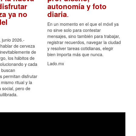
isfrutar
autonomía y foto
.
za ya no
diaria
el
En un momento en el que el móvil ya
no sirve solo para contestar
mensajes, sino también para trabajar,
 junio 2026.-
registrar recuerdos, navegar la ciudad
hablar de cerveza
y resolver tareas cotidianas, elegir
 inevitablemente de
bien importa más que nunca.
go, los hábitos de
Lado.mx
olucionando y cada
 buscan
es permitan disfrutar
 mismo ritual y la
 social, pero de
ilibrada.