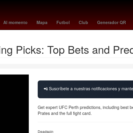
k
Rosario
Aguascalientes
San Luis Potosí
Gobierno
Argenti
Al momento
Mapa
Futbol
Club
Generador QR
ing Picks: Top Bets and Pred
📲 Suscríbete a nuestras notificaciones y mante
Get expert UFC Perth predictions, including best b
Prates and the full fight card.
Deadspin