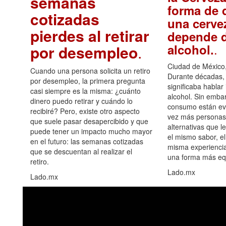
semanas
forma de d
cotizadas
una cerve
pierdes al retirar
depende d
.
alcohol.
por desempleo
.
Ciudad de México,
Cuando una persona solicita un retiro
Durante décadas, 
por desempleo, la primera pregunta
significaba hablar
casi siempre es la misma: ¿cuánto
alcohol. Sin embar
dinero puedo retirar y cuándo lo
consumo están ev
recibiré? Pero, existe otro aspecto
vez más personas
que suele pasar desapercibido y que
alternativas que l
puede tener un impacto mucho mayor
el mismo sabor, el
en el futuro: las semanas cotizadas
misma experiencia
que se descuentan al realizar el
una forma más equ
retiro.
Lado.mx
Lado.mx