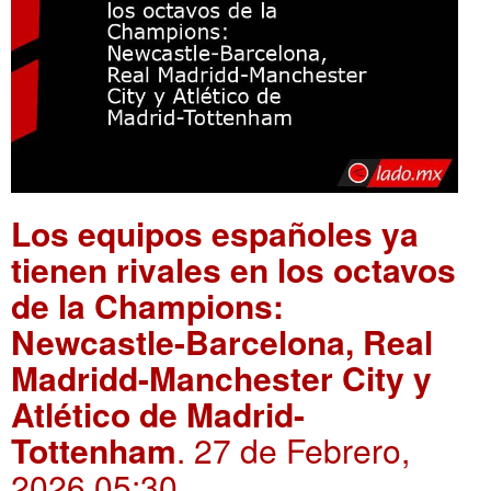
Los equipos españoles ya
tienen rivales en los octavos
de la Champions:
Newcastle-Barcelona, Real
Madridd-Manchester City y
Atlético de Madrid-
Tottenham
. 27 de Febrero,
2026 05:30