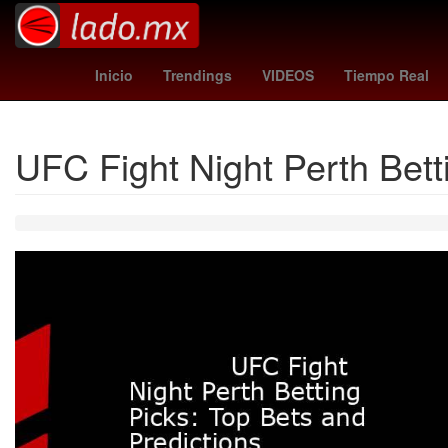
Brasil
Semana Santa
Nueva Yor
Inicio
Trendings
VIDEOS
Tiempo Real
UFC Fight Night Perth Bett