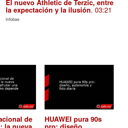
El nuevo Athletic de Terzic, entre
. 03:21
la expectación y la ilusión
Infobae
acional de
HUAWEI pura 90s
: la nueva
pro: diseño,