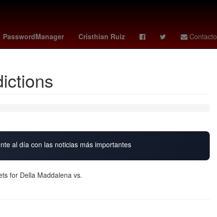
na
Dólar estadounidense
Senador
PasswordManager
Cristhian Ruiz
Contacto
ictions
nte al día con las noticias más importantes
ets for Della Maddalena vs.