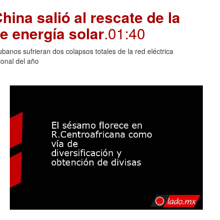
hina salió al rescate de la
e energía solar
.01:40
banos sufrieran dos colapsos totales de la red eléctrica
onal del año