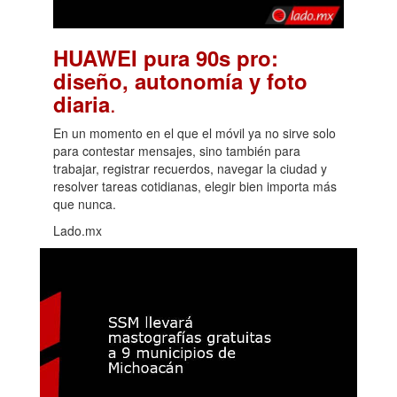
HUAWEI pura 90s pro:
diseño, autonomía y foto
.
diaria
En un momento en el que el móvil ya no sirve solo
para contestar mensajes, sino también para
trabajar, registrar recuerdos, navegar la ciudad y
resolver tareas cotidianas, elegir bien importa más
que nunca.
Lado.mx