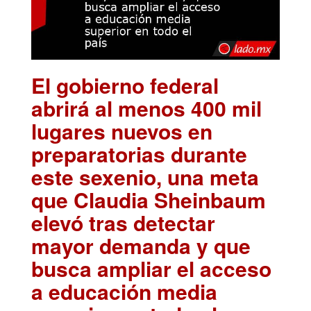
El gobierno federal
abrirá al menos 400 mil
lugares nuevos en
preparatorias durante
este sexenio, una meta
que Claudia Sheinbaum
elevó tras detectar
mayor demanda y que
busca ampliar el acceso
a educación media