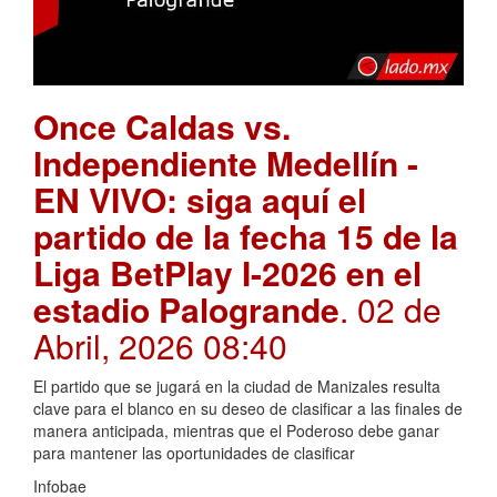
Once Caldas vs.
Independiente Medellín -
EN VIVO: siga aquí el
partido de la fecha 15 de la
Liga BetPlay I-2026 en el
estadio Palogrande
. 02 de
Abril, 2026 08:40
El partido que se jugará en la ciudad de Manizales resulta
clave para el blanco en su deseo de clasificar a las finales de
manera anticipada, mientras que el Poderoso debe ganar
para mantener las oportunidades de clasificar
Infobae