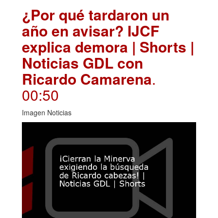
¿Por qué tardaron un
año en avisar? IJCF
explica demora | Shorts |
Noticias GDL con
Ricardo Camarena
.
00:50
Imagen Noticias