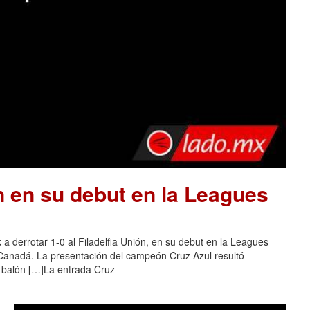
n en su debut en la Leagues
a derrotar 1-0 al Filadelfia Unión, en su debut en la Leagues
 Canadá. La presentación del campeón Cruz Azul resultó
l balón […]La entrada Cruz