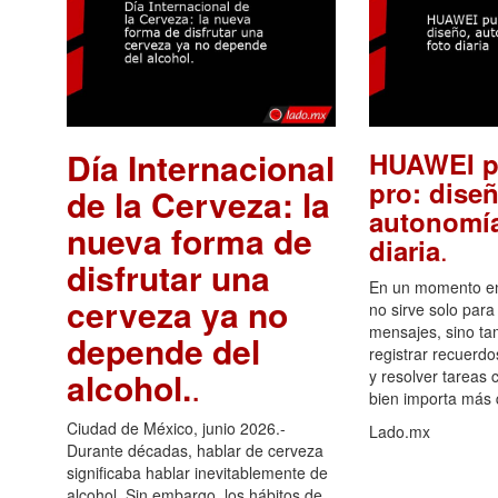
Día Internacional
HUAWEI p
pro: diseñ
de la Cerveza: la
autonomía
nueva forma de
.
diaria
disfrutar una
En un momento en 
cerveza ya no
no sirve solo para
mensajes, sino ta
depende del
registrar recuerdo
alcohol.
.
y resolver tareas c
bien importa más
Ciudad de México, junio 2026.-
Lado.mx
Durante décadas, hablar de cerveza
significaba hablar inevitablemente de
alcohol. Sin embargo, los hábitos de