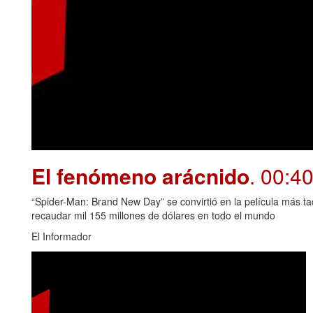
El fenómeno arácnido
. 00:4
“Spider-Man: Brand New Day” se convirtió en la película más t
recaudar mil 155 millones de dólares en todo el mundo
El Informador