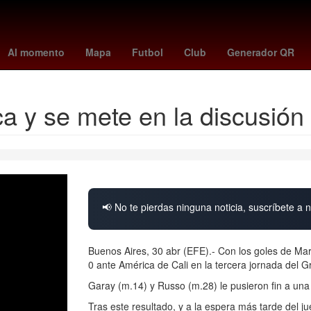
 League
paranaense - santos
de minaur
unam cuerpo
Puebla
Al momento
Mapa
Futbol
Club
Generador QR
ca y se mete en la discusión
📢 No te pierdas ninguna noticia, suscríbete a n
Buenos Aires, 30 abr (EFE).- Con los goles de Mar
0 ante América de Cali en la tercera jornada del
Garay (m.14) y Russo (m.28) le pusieron fin a una
Tras este resultado, y a la espera más tarde del j