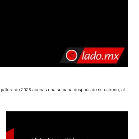
0
aquillera de 2026 apenas una semana después de su estreno, al