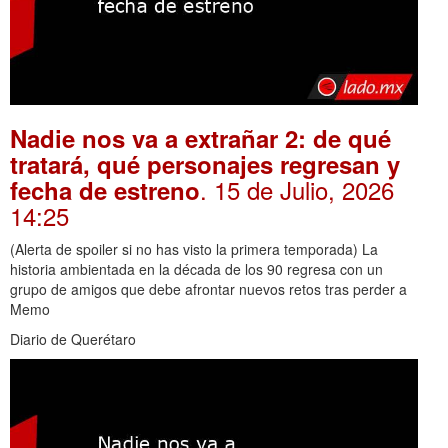
Nadie nos va a extrañar 2: de qué
tratará, qué personajes regresan y
. 15 de Julio, 2026
fecha de estreno
14:25
(Alerta de spoiler si no has visto la primera temporada) La
historia ambientada en la década de los 90 regresa con un
grupo de amigos que debe afrontar nuevos retos tras perder a
Memo
Diario de Querétaro