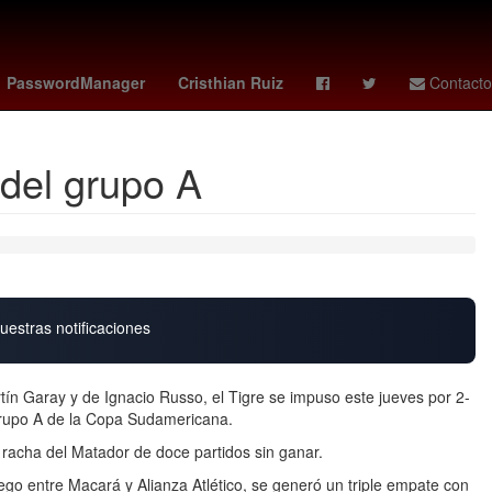
 de Zaragoza
trainspotting
pokemon 30 aniversario
PasswordManager
Cristhian Ruiz
Contacto
 del grupo A
uestras notificaciones
tín Garay y de Ignacio Russo, el Tigre se impuso este jueves por 2-
 Grupo A de la Copa Sudamericana.
 racha del Matador de doce partidos sin ganar.
uego entre Macará y Alianza Atlético, se generó un triple empate con