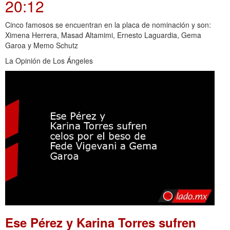
20:12
Cinco famosos se encuentran en la placa de nominación y son:
Ximena Herrera, Masad Altamimi, Ernesto Laguardia, Gema
Garoa y Memo Schutz
La Opinión de Los Ángeles
Ese Pérez y Karina Torres sufren