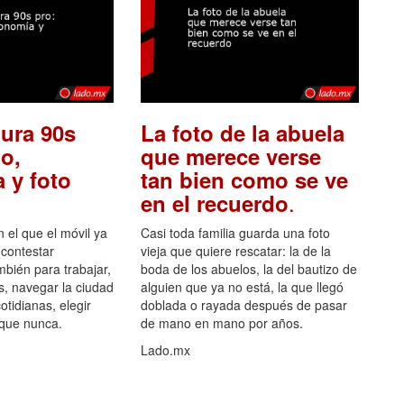
ura 90s
La foto de la abuela
o,
que merece verse
 y foto
tan bien como se ve
.
en el recuerdo
el que el móvil ya
Casi toda familia guarda una foto
 contestar
vieja que quiere rescatar: la de la
mbién para trabajar,
boda de los abuelos, la del bautizo de
s, navegar la ciudad
alguien que ya no está, la que llegó
otidianas, elegir
doblada o rayada después de pasar
 que nunca.
de mano en mano por años.
Lado.mx