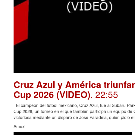
Cruz Azul y América triunfa
Cup 2026 (VIDEO)
. 22:55
El campeón del futbol mexicano, Cruz Azul, fue al Subaru Park 
Cup 2026, un torneo en el que también participa un equipo de
victoriosa mediante un disparo de José Paradela, quien pidió e
Amexi