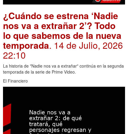
¿Cuándo se estrena ‘Nadie
nos va a extrañar 2’? Todo
lo que sabemos de la nueva
temporada
. 14 de Julio, 2026
22:10
La historia de "Nadie nos va a extrañar" continúa en la segunda
temporada de la serie de Prime Video.
El Financiero