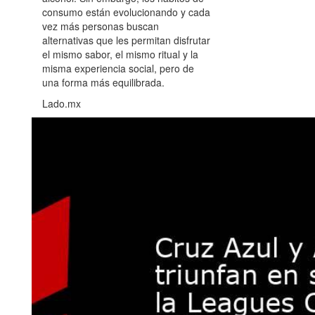
consumo están evolucionando y cada
vez más personas buscan
alternativas que les permitan disfrutar
el mismo sabor, el mismo ritual y la
misma experiencia social, pero de
una forma más equilibrada.
Lado.mx