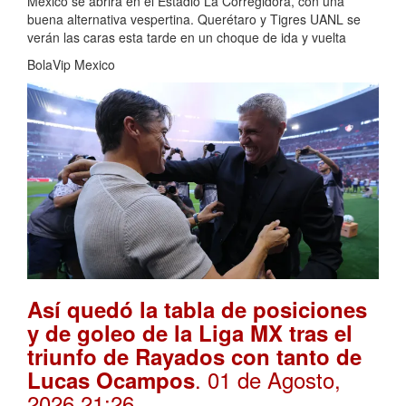
México se abrirá en el Estadio La Corregidora, con una
buena alternativa vespertina. Querétaro y Tigres UANL se
verán las caras esta tarde en un choque de ida y vuelta
BolaVip Mexico
Así quedó la tabla de posiciones
y de goleo de la Liga MX tras el
triunfo de Rayados con tanto de
. 01 de Agosto,
Lucas Ocampos
2026 21:26