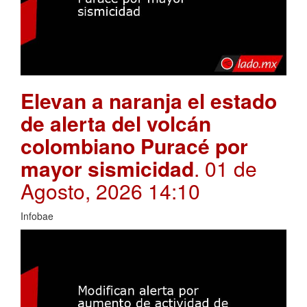
Elevan a naranja el estado
de alerta del volcán
colombiano Puracé por
mayor sismicidad
. 01 de
Agosto, 2026 14:10
Infobae