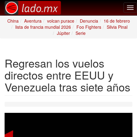
Tog
nav
China
Aventura
volcan purace
Denuncia
16 de febrero
lista de francia mundial 2026
Foo Fighters
Silvia Pinal
Júpiter
Serie
Regresan los vuelos
directos entre EEUU y
Venezuela tras siete años