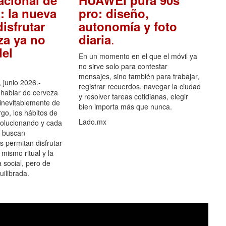
acional de
HUAWEI pura 90s
: la nueva
pro: diseño,
isfrutar
autonomía y foto
.
za ya no
diaria
el
En un momento en el que el móvil ya
no sirve solo para contestar
mensajes, sino también para trabajar,
 junio 2026.-
registrar recuerdos, navegar la ciudad
hablar de cerveza
y resolver tareas cotidianas, elegir
 inevitablemente de
bien importa más que nunca.
go, los hábitos de
Lado.mx
olucionando y cada
 buscan
es permitan disfrutar
 mismo ritual y la
 social, pero de
ilibrada.