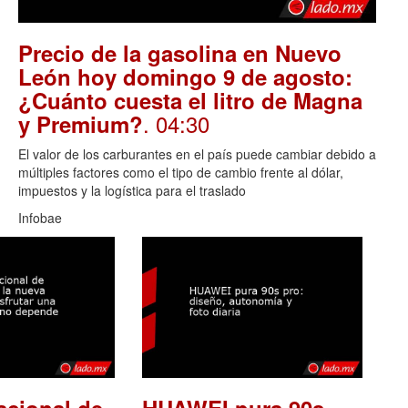
Precio de la gasolina en Nuevo
León hoy domingo 9 de agosto:
¿Cuánto cuesta el litro de Magna
. 04:30
y Premium?
El valor de los carburantes en el país puede cambiar debido a
múltiples factores como el tipo de cambio frente al dólar,
impuestos y la logística para el traslado
Infobae