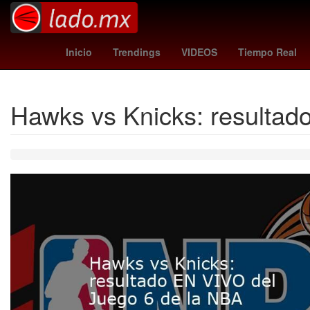
Brasil
Semana Santa
messi edad
Nueva 
Inicio
Trendings
VIDEOS
Tiempo Real
Hawks vs Knicks: resultad