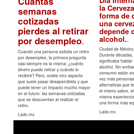
Cuántas
Día Intern
la Cerveza
semanas
forma de d
cotizadas
una cerve
pierdes al retirar
depende d
.
alcohol.
por desempleo
.
Ciudad de México,
Cuando una persona solicita un retiro
Durante décadas, 
por desempleo, la primera pregunta
significaba hablar
casi siempre es la misma: ¿cuánto
alcohol. Sin embar
dinero puedo retirar y cuándo lo
consumo están ev
recibiré? Pero, existe otro aspecto
vez más personas
que suele pasar desapercibido y que
alternativas que l
puede tener un impacto mucho mayor
el mismo sabor, el
en el futuro: las semanas cotizadas
misma experiencia
que se descuentan al realizar el
una forma más equ
retiro.
Lado.mx
Lado.mx