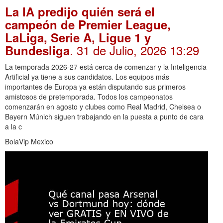
La IA predijo quién será el
campeón de Premier League,
LaLiga, Serie A, Ligue 1 y
. 31 de Julio, 2026 13:29
Bundesliga
La temporada 2026-27 está cerca de comenzar y la Inteligencia
Artificial ya tiene a sus candidatos. Los equipos más
importantes de Europa ya están disputando sus primeros
amistosos de pretemporada. Todos los campeonatos
comenzarán en agosto y clubes como Real Madrid, Chelsea o
Bayern Múnich siguen trabajando en la puesta a punto de cara
a la c
BolaVip Mexico