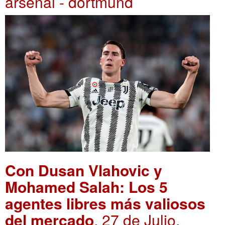
arsenal - dortmund
Con Dusan Vlahovic y
Mohamed Salah: Los 5
agentes libres más valiosos
del mercado
. 27 de Julio,