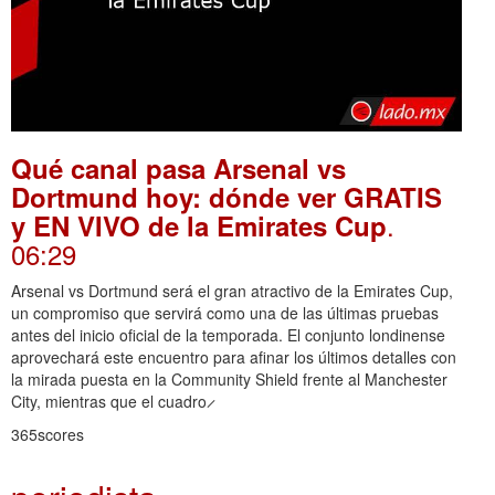
Qué canal pasa Arsenal vs
Dortmund hoy: dónde ver GRATIS
.
y EN VIVO de la Emirates Cup
06:29
Arsenal vs Dortmund será el gran atractivo de la Emirates Cup,
un compromiso que servirá como una de las últimas pruebas
antes del inicio oficial de la temporada. El conjunto londinense
aprovechará este encuentro para afinar los últimos detalles con
la mirada puesta en la Community Shield frente al Manchester
City, mientras que el cuadro ̷
365scores