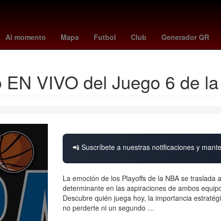
York
26 de marzo
meghan duquesa de sussex
Dólar estadouni
Al momento
Mapa
Futbol
Club
Generador QR
o EN VIVO del Juego 6 de l
📲 Suscríbete a nuestras notificaciones y mante
La emoción de los Playoffs de la NBA se traslada 
determinante en las aspiraciones de ambos equip
Descubre quién juega hoy, la importancia estratégi
no perderte ni un segundo …