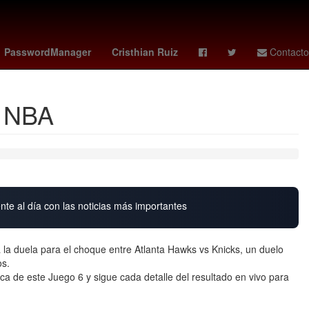
dense
Perú
Lilo y Stitch estreno
Star Wars
PasswordManager
Cristhian Ruiz
Contacto
a NBA
nte al día con las noticias más importantes
a la duela para el choque entre Atlanta Hawks vs Knicks, un duelo
os.
ca de este Juego 6 y sigue cada detalle del resultado en vivo para