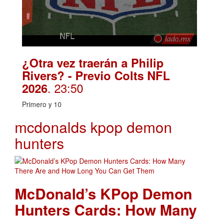
¿Otra vez traerán a Philip
Rivers? - Previo Colts NFL
. 23:50
2026
Primero y 10
mcdonalds kpop demon
hunters
McDonald’s KPop Demon
Hunters Cards: How Many