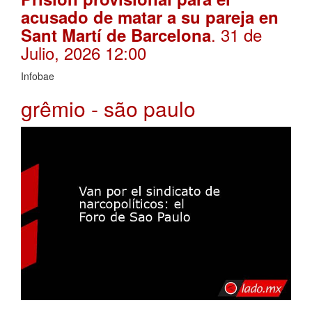
acusado de matar a su pareja en
. 31 de
Sant Martí de Barcelona
Julio, 2026 12:00
Infobae
grêmio - são paulo